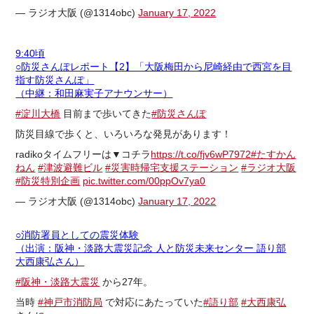
— ラジオ大阪 (@1314obc)
January 17, 2022
9:40頃
○防災さんぽレポート【2】「大阪梅田から尼崎経由で西宮を目
指す防災さんぽ」
（中継：和田麻実子アナウンサー）
#淀川大橋
目前まで歩いてきた
#防災さんぽ
防災目線で歩くと、いろいろな発見があります！
radikoタイムフリーは▼コチラ
https://t.co/fjv6wP7972
#たすかん
ねん
#津波避難ビル
#災害時帰宅支援ステーション
#ラジオ大阪
#防災特別企画
pic.twitter.com/00ppOv7ya0
— ラジオ大阪 (@1314obc)
January 17, 2022
○消防署員としての震災体験
（出演：阪神・淡路大震災記念 人と防災未来センター 語り部
大西康弘さん）
#阪神・淡路大震災
から27年。
当時
#神戸市消防局
で対応にあたっていた
#語り部
#大西康弘