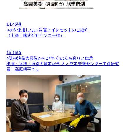
14:45頃
○水を使用しない 災害トイレセットのご紹介
（出演：株式会社サンコー様）
15:15頃
○阪神淡路大震災から27年 心の立ち直りと伝承
出演：阪神・淡路大震災記念 人と防災未来センター主任研究
員 高原耕平さん