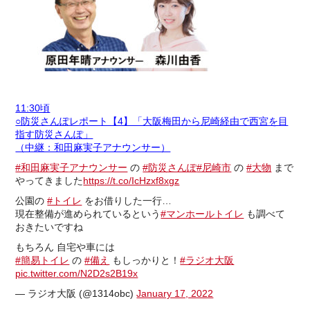
11:30頃
○防災さんぽレポート【4】「大阪梅田から尼崎経由で西宮を目
指す防災さんぽ」
（中継：和田麻実子アナウンサー）
#和田麻実子アナウンサー
の
#防災さんぽ
#尼崎市
の
#大物
まで
やってきました
https://t.co/IcHzxf8xgz
公園の
#トイレ
をお借りした一行…
現在整備が進められているという
#マンホールトイレ
も調べて
おきたいですね
もちろん 自宅や車には
#簡易トイレ
の
#備え
もしっかりと！
#ラジオ大阪
pic.twitter.com/N2D2s2B19x
— ラジオ大阪 (@1314obc)
January 17, 2022