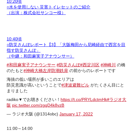
10:20頃
○水を使用しない 災害トイレセットのご紹介
（出演：株式会社サンコー様）
10:40頃
○防災さんぽレポート【3】「大阪梅田から尼崎経由で西宮を目
指す防災さんぽ」
（中継：和田麻実子アナウンサー）
#和田麻実子アナウンサー
#防災さんぽ
#西淀川区
#神崎川
の橋
のたもと
#神崎大橋左岸防潮鉄扉
の前からのレポートです
海抜の低い場所が多いこのエリアは
防災意識が高いということで
#津波避難ビル
がたくさん目にと
まりました
radiko▼でお聴きください！
https://t.co/PRYLdctmHk
#ラジオ大
阪
pic.twitter.com/zgqD4k8vzB
— ラジオ大阪 (@1314obc)
January 17, 2022
11:00～14:00