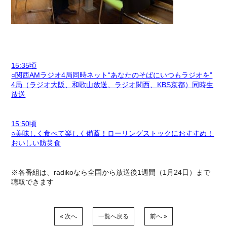
15:35頃
○関西AMラジオ4局同時ネット“あなたのそばにいつもラジオを”
4局（ラジオ大阪、和歌山放送、ラジオ関西、KBS京都）同時生
放送
15:50頃
○美味しく食べて楽しく備蓄！ローリングストックにおすすめ！
おいしい防災食
※各番組は、radikoなら全国から放送後1週間（1月24日）まで
聴取できます
« 次へ
一覧へ戻る
前へ »