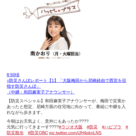
8:50頃
○防災さんぽレポート【1】「大阪梅田から尼崎経由で西宮を目
指す防災さんぽ」
（中継：和田麻実子アナウンサー）
【防災スペシャル】和田麻実子アナウンサーが、梅田で災害か
あったと想定、尼崎方面の住宅地に向かって、番組に中継を入
れながら歩きます。
今朝はお天気よく、意外にもあったか????
元気に行ってきまーす????
#ラジオ大阪
#防災
#ハピプラ
#
防災散歩
#防災OBC
pic.twitter.com/iJH4pknLNS