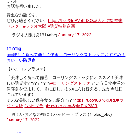
さんに
お話を伺いました。
貴重なお話です。
ぜひお聴きください。
https://t.co/GoPVoEdXOx
#人と防災未来
センター
#ラジオ大阪
#防災特別企画
— ラジオ大阪 (@1314obc)
January 17, 2022
10:00頃
○美味しく食べて楽しく備蓄！ローリングストックにおすすめ！
おいしい防災食
【いまコレプラス✨】
「美味しく食べて備蓄！ローリングストックにオススメ！美味
しい防災食????」????
#ローリングストック
という日常生活の
保存食を使用して、常に新しいものに入れ替える手法が今注目
されています❗️
そんな美味しい保存食をご紹介????
https://t.co/I6878xj0RD
#ラ
ジオ大阪
#ハピプラ
pic.twitter.com/8gMPIXP3JR
— 新しいおとなの朝に！ハッピー・プラス (@plus_obc)
January 17, 2022