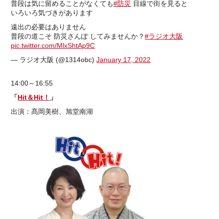
普段は気に留めることがなくても
#防災
目線で街を見ると
いろいろ気づきがあります
遠出の必要はありません
普段の道こそ 防災さんぽ してみませんか？
#ラジオ大阪
pic.twitter.com/MlxShtAp9C
— ラジオ大阪 (@1314obc)
January 17, 2022
14:00～16:55
「
Hit＆Hit！
」
出演：髙岡美樹、旭堂南湖