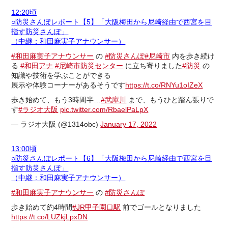
12:20頃
○防災さんぽレポート【5】「大阪梅田から尼崎経由で西宮を目
指す防災さんぽ」
（中継：和田麻実子アナウンサー）
#和田麻実子アナウンサー
の
#防災さんぽ
#尼崎市
内を歩き続け
る
#和田アナ
#尼崎市防災センター
に立ち寄りました
#防災
の
知識や技術を学ぶことができる
展示や体験コーナーがあるそうです
https://t.co/RNYu1oIZeX
歩き始めて、もう3時間半…
#武庫川
まで、もうひと踏ん張りで
す
#ラジオ大阪
pic.twitter.com/RbaelPaLpX
— ラジオ大阪 (@1314obc)
January 17, 2022
13:00頃
○防災さんぽレポート【6】「大阪梅田から尼崎経由で西宮を目
指す防災さんぽ」
（中継：和田麻実子アナウンサー）
#和田麻実子アナウンサー
の
#防災さんぽ
歩き始めて約4時間
#JR甲子園口駅
前でゴールとなりました
https://t.co/LUZkjLpxDN