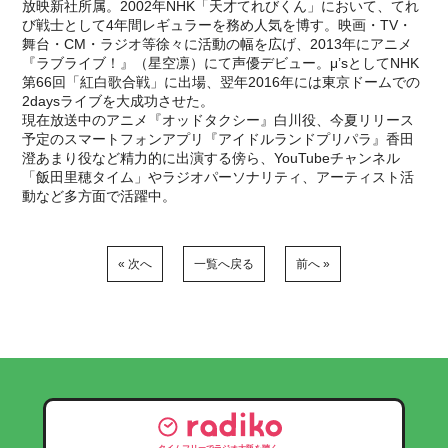
放映新社所属。2002年NHK「天才てれびくん」において、てれ
び戦士として4年間レギュラーを務め人気を博す。映画・TV・
舞台・CM・ラジオ等徐々に活動の幅を広げ、2013年にアニメ
『ラブライブ！』（星空凛）にて声優デビュー。μ’sとしてNHK
第66回「紅白歌合戦」に出場、翌年2016年には東京ドームでの
2daysライブを大成功させた。
現在放送中のアニメ『オッドタクシー』白川役、今夏リリース
予定のスマートフォンアプリ『アイドルランドプリパラ』香田
澄あまり役など精力的に出演する傍ら、YouTubeチャンネル
「飯田里穂タイム」やラジオパーソナリティ、アーティスト活
動など多方面で活躍中。
« 次へ
一覧へ戻る
前へ »
タイムフリーでラジオ大阪を聴く