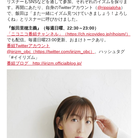
リスナーもSNSなどを通して参加。それぞれのイズムを探りま
す。再開にあたり、自身のTwitterアカウント（
@rippialoha
）
で、飯田は「また一緒にイズム見つけていきましょう！よろし
くね」とリスナーに呼びかけました。
『飯田里穂主義』（毎週日曜、22:30～23:00）
「ニコニコ番組チャンネル」（https://ch.nicovideo.jp/rihoism/）
でも配信。毎週日曜23:00更新、おまけトークあり。
番組Twitterアカウント
@iirizm_obc（https://twitter.com/iirizm_obc）
、ハッシュタグ
「#イイリズム」
番組ブログ http://iirizm.officialblog.jp/