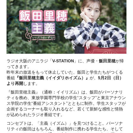
ラジオ大阪のアニラジ「
V-STATION
」に、声優・
飯田里穂
が帰
ってきます。
昨年末の放送をもって休止していた、飯田と学生たちがつくる
番組
『飯田里穂主義（イイダリホイズム）』
が、
5月2日（日）
より再開
します。
『飯田里穂主義』（通称：イイリズム）は、飯田がパーソナリ
ティを務め、東放学園専門学校の学生“スタッフ”と東京アナウン
ス学院の学生“番組アシスタント”とともに制作。学生スタッフが
企画するコーナーも取り入れるなど、若くて新鮮な感性と情熱
が込められたラジオ番組です。
コンセプトは、「主義（イズム）」を見つけること。パーソナ
リティの飯田はもちろん、番組制作に携わる学生たち、そして