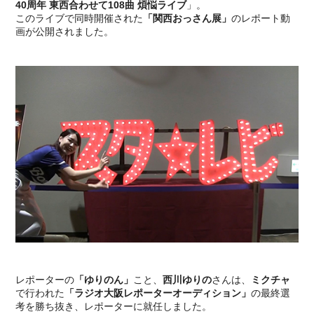
40周年 東西合わせて108曲 煩悩ライブ
」。
このライブで同時開催された
「関西おっさん展」
のレポート動
画が公開されました。
レポーターの
「ゆりのん」
こと、
西川ゆりの
さんは、
ミクチャ
で行われた
「ラジオ大阪レポーターオーディション」
の最終選
考を勝ち抜き、レポーターに就任しました。