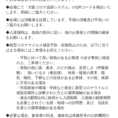
◆会場にて「大阪コロナ追跡システム」のQRコードを掲出いた
します。登録にご協力ください。
◆会場には消毒液を設置しています。手指の消毒及び手洗いの
ご協力をお願いします。
◆入退場時は、係員の指示に従い、他のお客様との間隔の確保
をお願いします。
◆新型コロナウイルス感染予防・拡散防止のため、以下に当て
はまる場合にはご来場をお控えください。
・平熱と比べて高い発熱があるお客様 ※必ず事前に検温
の上、ご来場ください。
・発熱の他に咳、鼻水、のどの痛み、息苦しさ（呼吸困
難）、強いだるさ（倦怠感）、味覚・嗅覚の異常、嘔
気・嘔吐、下痢などの症状があるお客様、その他、体調
に不安のある場合
・同居家族や職場・学校など身近に新型コロナウイルス
感染症陽性と診断された方との濃厚接触がある場合
・過去2週間以内に政府から入国制限、入国後の観察期間
を必要とされている国・地域への訪問歴、及び、当該在
住者との濃厚接触がある場合
◆必要な場合、参加者の氏名、連絡先は保健所等の公的機関の