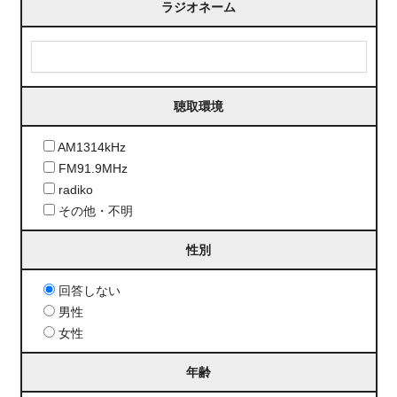
ラジオネーム
聴取環境
AM1314kHz
FM91.9MHz
radiko
その他・不明
性別
回答しない
男性
女性
年齢