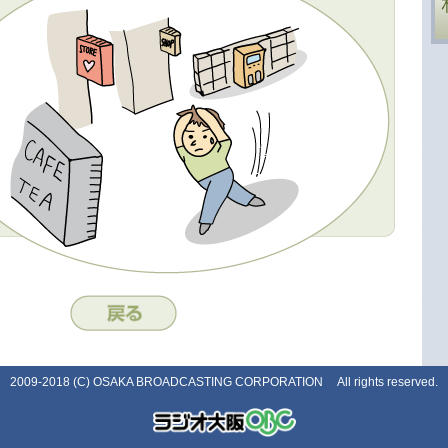
2009-2018 (C) OSAKA BROADCASTING CORPORATION All rights reserved.