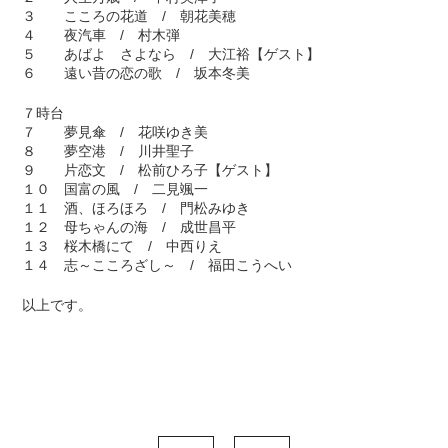
３ こころの花道 / 朝花美穂
４ 夜汽車 / 村木弾
５ あばよ さよなら / 大江裕【ゲスト】
６ 遠い昔の恋の歌 / 坂本冬美
７時台
７ 夢見傘 / 花咲ゆき美
８ 夢空港 / 川井聖子
９ 片恋文 / 松前ひろ子【ゲスト】
１０ 国富の風 / 二見颯一
１１ 酒、ほろほろ / 門松みゆき
１２ 母ちゃんの海 / 成世昌平
１３ 桜木橋にて / 中西りえ
１４ 志～こころざし～ / 福田こうへい
以上です。