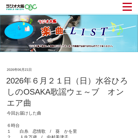
2026年06月21日
2026年６月２１日（日）水谷ひろ
しのOSAKA歌謡ウェ～ブ オン
エア曲
今回お届けした曲
６時台
１ 白糸 恋情歌 / 葵 かを里
２ 人生万歳 / 中村美津子