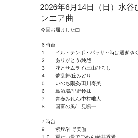
2026年6月14日（日）水
ンエア曲
今回お届けした曲
６時台
１ イル・テンポ・パッサ～時は過ぎゆく
２ ありがとう/純烈
３ 花とサムライ/三山ひろし
４ 夢乱舞/丘みどり
５ いのち陽炎/田川寿美
６ 島酒場/里野鈴妹
７ 青春みれん/中村唯人
８ 国富の風/二見颯一
７時台
９ 紫煙/神野美伽
１０ 重たい愛でごめん/藤井香愛