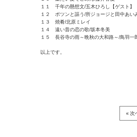
１１ 千年の懸想文/五木ひろし【ゲスト】
１２ ポツンと謳う/所ジョージと田中あい
１３ 焼肴/北原ミレイ
１４ 遠い昔の恋の歌/坂本冬美
１５ 長谷寺の雨～晩秋の大和路～/鳥羽一
以上です。
« 次