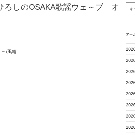
谷ひろしのOSAKA歌謡ウェ～ブ オ
アー
202
～/風輪
202
202
202
202
202
202
202