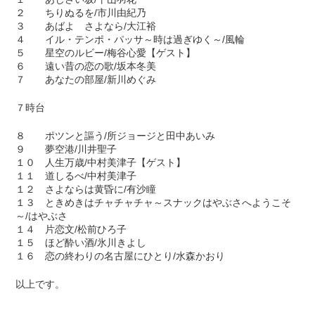
２ ちりぬるを/市川由紀乃
３ あばよ さよなら/大江裕
４ イル・テンポ・パッサ～時は過ぎゆく～/風輪
５ 星空のルビー/梅谷心愛【ゲスト】
６ 遠い昔の恋の歌/坂本冬美
７ あなたの部屋/新川めぐみ
７時台
８ ポツンと謳う/所ジョージと田中あいみ
９ 夢空港/川井聖子
１０ 人生万歳/中村美津子【ゲスト】
１１ 道しるべ/中村美津子
１２ さよならは黄昏に/有沙瞳
１３ ときめきはチャチャチャ～スナックはやぶさへようこそ
～/はやぶさ
１４ 片恋文/松前ひろ子
１５ ほど酔い酒/氷川きよし
１６ 恋の終わりの名古屋にひとり/水森かおり
以上です。