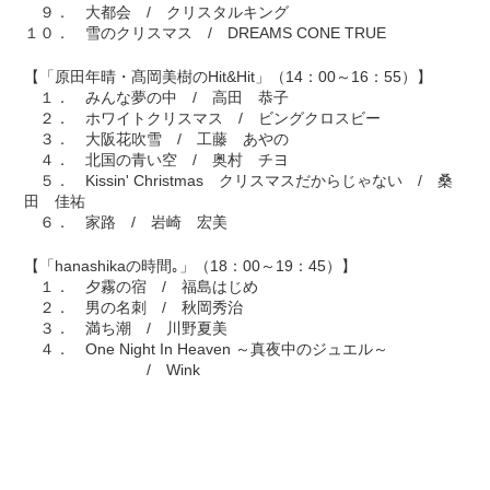
９． 大都会 / クリスタルキング
１０． 雪のクリスマス / DREAMS CONE TRUE
【「原田年晴・髙岡美樹のHit&Hit」（14：00～16：55）】
１． みんな夢の中 / 高田 恭子
２． ホワイトクリスマス / ビングクロスビー
３． 大阪花吹雪 / 工藤 あやの
４． 北国の青い空 / 奥村 チヨ
５． Kissin' Christmas クリスマスだからじゃない / 桑
田 佳祐
６． 家路 / 岩崎 宏美
【「hanashikaの時間｡」（18：00～19：45）】
１． 夕霧の宿 / 福島はじめ
２． 男の名刺 / 秋岡秀治
３． 満ち潮 / 川野夏美
４． One Night In Heaven ～真夜中のジュエル～
/ Wink