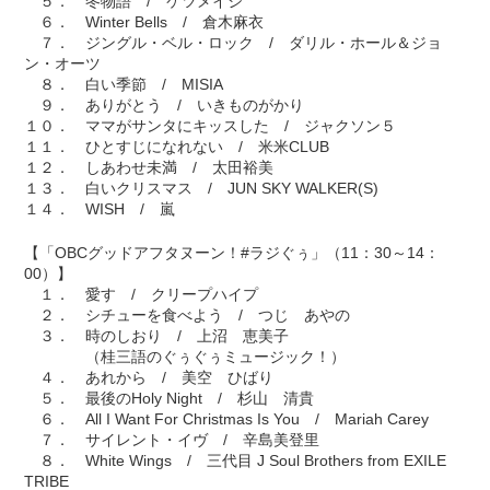
５． 冬物語 / ケツメイシ
６． Winter Bells / 倉木麻衣
７． ジングル・ベル・ロック / ダリル・ホール＆ジョ
ン・オーツ
８． 白い季節 / MISIA
９． ありがとう / いきものがかり
１０． ママがサンタにキッスした / ジャクソン５
１１． ひとすじになれない / 米米CLUB
１２． しあわせ未満 / 太田裕美
１３． 白いクリスマス / JUN SKY WALKER(S)
１４． WISH / 嵐
【「OBCグッドアフタヌーン！#ラジぐぅ」（11：30～14：
00）】
１． 愛す / クリープハイプ
２． シチューを食べよう / つじ あやの
３． 時のしおり / 上沼 恵美子
（桂三語のぐぅぐぅミュージック！）
４． あれから / 美空 ひばり
５． 最後のHoly Night / 杉山 清貴
６． All I Want For Christmas Is You / Mariah Carey
７． サイレント・イヴ / 辛島美登里
８． White Wings / 三代目 J Soul Brothers from EXILE
TRIBE