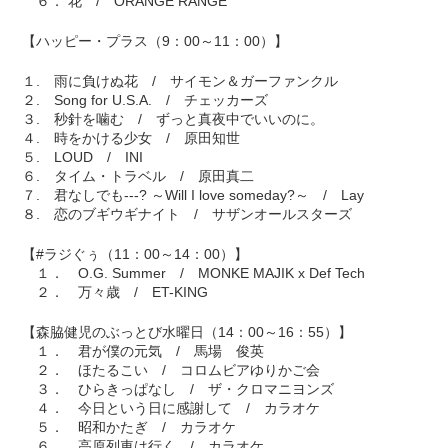
６． 花 / ORANGE RANGE
【ハッピー・プラス（9：00～11：00）】
１. 雨に負けぬ花 / サイモン＆ガーファンクル
２. Song for U.S.A. / チェッカーズ
３. 秒針を噛む / ずっと真夜中でいいのに。
４. 時をかける少女 / 原田知世
５. LOUD / INI
６. タイム・トラベル / 原田真二
７. 君なしでも---? ～Will I love someday?～ / Lay
８. 恋のブギウギナイト / サザンオールスターズ
【#ラジぐぅ（11：00～14：00）】
１． O.G. Summer / MONKE MAJIK x Def Tech
２． 万々歳 / ET-KING
【森脇健児のぶっとび水曜日（14：00～16：55）】
１． 君が僕の元気 / 馬場 俊英
２． ほたるこい / コロムビアゆりかご会
３． ひらきっぱなし / ザ・クロマニヨンズ
４． 今日という日に感謝して / カラオケ
５． 昭和かたぎ / カラオケ
６． 高原列車は行く / カラオケ