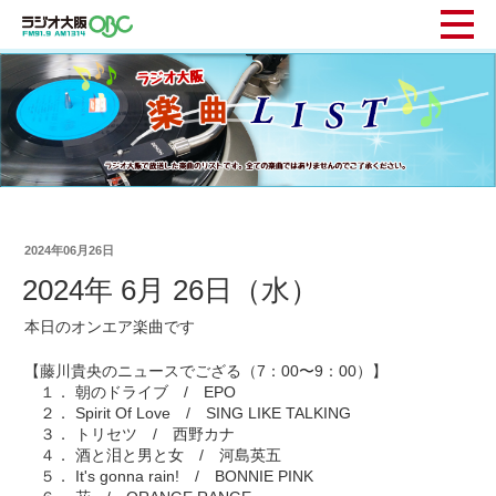
2024年06月26日
2024年 6月 26日（水）
本日のオンエア楽曲です
【藤川貴央のニュースでござる（7：00〜9：00）】
１． 朝のドライブ / EPO
２． Spirit Of Love / SING LIKE TALKING
３． トリセツ / 西野カナ
４． 酒と泪と男と女 / 河島英五
５． It's gonna rain! / BONNIE PINK