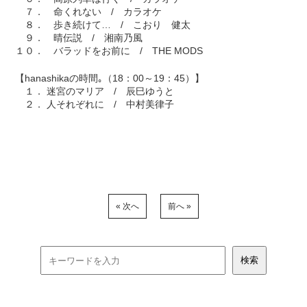
７． 命くれない / カラオケ
８． 歩き続けて… / こおり 健太
９． 晴伝説 / 湘南乃風
１０． バラッドをお前に / THE MODS
【hanashikaの時間｡（18：00～19：45）】
１． 迷宮のマリア / 辰巳ゆうと
２． 人それぞれに / 中村美律子
« 次へ
前へ »