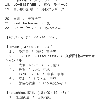
17. 一触即発 / 真心ブラザーズ
18. LOVE IS FREE / 真心ブラザーズ
19. 白い紙飛行機 / 真心ブラザーズ
20. 田園 / 玉置浩二
21. Find The Answer / 嵐
22. マリーゴールド / あいみょん
【#ラジぐぅ（11：00～14：00）】
【Hit&Hit（14：00～16：55）】
１． 夢芝居 / 梅沢 富美男
２． LA・LA・LA LOVE SONG / 久保田利伸withナオミ・
キャンベル
３． 大阪エレジー / シャ乱Q
４． 舟唄 / 八代 亜紀
５． TANGO NOIR / 中森 明菜
６． 空よ / トワ・エ・モワ
７． 茜色の約束 / いきものがかり
【hanashikaの時間｡（18：00～19：45）】
１． 北国街道 / 長保有紀