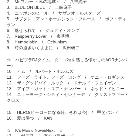
2. Mr.ブルー ～私の地球～ / 八神純子
3. BLUE ON BLUE / 土岐麻子
4. ニッポンのヒール / サザンオールスターズ
5. サブタレニアン・ホームシック・ブルース / ボブ・ディ
ラン
6. 魅せられて / ジュディ・オング
7. Raspberry Lover / 秦基博
8. Hemoglobin / Ochunism
9. 時の過ぎゆくままに / 沢田研二
☆ ハピプラDJタイム ☆ （秋を感じる懐かしのAORナンバ
ー）
10. ヒム / ルパート・ホルムズ
11. フーズ・ライト、フーズ・ロング / ケニー・ロギンス
12. ザ・グッドバイ・ルック / ドナルド・フェイゲン
13. アイブ・ガット・ユア・ナンバー / ネッド・ドヒニー
14. ニューヨーク・シティ・セレナーデ / クリストファー・
クロス
15. HERO(ヒーローになる時、それは今) / 甲斐バンド
16. 愛は勝つ / KAN
☆ K's Music Now&Next ☆