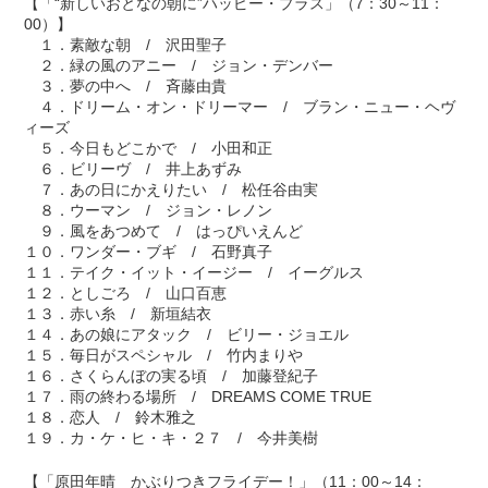
【「“新しいおとなの朝に”ハッピー・プラス」（7：30～11：
00）】
１．素敵な朝 / 沢田聖子
２．緑の風のアニー / ジョン・デンバー
３．夢の中へ / 斉藤由貴
４．ドリーム・オン・ドリーマー / ブラン・ニュー・ヘヴ
ィーズ
５．今日もどこかで / 小田和正
６．ビリーヴ / 井上あずみ
７．あの日にかえりたい / 松任谷由実
８．ウーマン / ジョン・レノン
９．風をあつめて / はっぴいえんど
１０．ワンダー・ブギ / 石野真子
１１．テイク・イット・イージー / イーグルス
１２．としごろ / 山口百恵
１３．赤い糸 / 新垣結衣
１４．あの娘にアタック / ビリー・ジョエル
１５．毎日がスペシャル / 竹内まりや
１６．さくらんぼの実る頃 / 加藤登紀子
１７．雨の終わる場所 / DREAMS COME TRUE
１８．恋人 / 鈴木雅之
１９．カ・ケ・ヒ・キ・２７ / 今井美樹
【「原田年晴 かぶりつきフライデー！」（11：00～14：