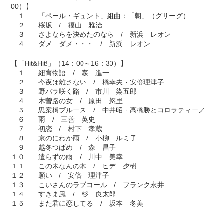
00）】
１． 「ペール・ギュント」組曲：「朝」（グリーグ）
２． 桜坂 / 福山 雅治
３． さよならを決めたのなら / 新浜 レオン
４． ダメ ダメ・・・ / 新浜 レオン
【「Hit&Hit!」（14：00～16：30）】
１． 紐育物語 / 森 進一
２． 今夜は離さない / 橋幸夫・安倍理津子
３． 野バラ咲く路 / 市川 染五郎
４． 木曽路の女 / 原田 悠里
５． 思案橋ブルース / 中井昭・高橋勝とコロラティーノ
６． 雨 / 三善 英史
７． 初恋 / 村下 孝蔵
８． 京のにわか雨 / 小柳 ルミ子
９． 越冬つばめ / 森 昌子
１０． 遣らずの雨 / 川中 美幸
１１． この木なんの木 / ヒデ 夕樹
１２． 願い / 安倍 理津子
１３． こいさんのラブコール / フランク永井
１４． すきま風 / 杉 良太郎
１５． また君に恋してる / 坂本 冬美