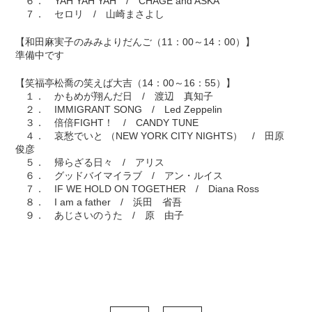
６． YAH YAH YAH / CHAGE and ASKA
７． セロリ / 山崎まさよし
【和田麻実子のみみよりだんご（11：00～14：00）】
準備中です
【笑福亭松喬の笑えば大吉（14：00～16：55）】
１． かもめが翔んだ日 / 渡辺 真知子
２． IMMIGRANT SONG / Led Zeppelin
３． 倍倍FIGHT！ / CANDY TUNE
４． 哀愁でいと （NEW YORK CITY NIGHTS） / 田原
俊彦
５． 帰らざる日々 / アリス
６． グッドバイマイラブ / アン・ルイス
７． IF WE HOLD ON TOGETHER / Diana Ross
８． I am a father / 浜田 省吾
９． あじさいのうた / 原 由子