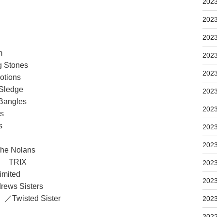
202
202
202
】
Cream
202
g Stones
202
otions
Sledge
202
Bangles
202
ters
ys
202
yd
202
The Nolans
t ／ TRIX
202
mited
202
ews Sisters
Twisted Sister
202
202