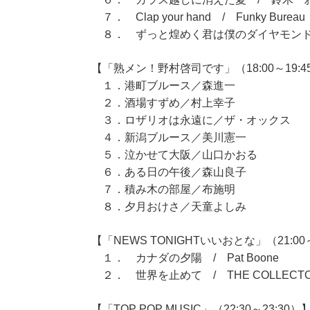
７． Clap your hand / Funky Bureau
８． ずっと煌めく君は僕のダイヤモンド / Ch
【「熟メン！野村啓司です」（18:00～19:4
１．港町ブルース／森進一
２．酒場すずめ／村上幸子
３．ロザリオは永遠に／ザ・オックス
４．新潟ブルース／美川憲一
５．泣かせて大阪／山口かおる
６．ある日の午後／森山良子
７．積み木の部屋／布施明
８．夕月おけさ／天童よしみ
【「NEWS TONIGHTいいおとな」（21:00～
１． カナダの夕陽 / Pat Boone
２． 世界を止めて / THE COLLECT
【「TOP POP MUSIC」（22:30～23:30）