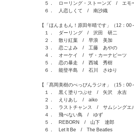
５． ローリング・ストーンズ / エモ
６． 人恋しくて / 南沙織
【「ほんまもん！原田年晴です」（12：00～
１． ダーリング / 沢田 研二
２． 散り紅葉 / 早浪 美加
３． 恋ごよみ / 工藤 あやの
４． オーケイ / ザ・カーナビーツ
５． 恋の暴走 / 西城 秀樹
６． 能登半島 / 石川 さゆり
【「髙岡美樹のべっぴんラジオ」（15：00～
１． 黒く塗りつぶせ / 矢沢 永吉
２． えりあし / aiko
３． ラストチャンス / サムシングエ
４． 飛べない鳥 / ゆず
５． REBORN / 山下 達郎
６． Let It Be / The Beatles