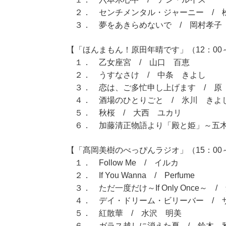
２． センチメンタル・ジャーニー / 
３． 夢をあきらめないで / 岡村孝
【「ほんまもん！原田年晴です」（12：00～
１． 乙女座宮 / 山口 百恵
２． うすなさけ / 中条 きよし
３． 恋は、ご多忙申し上げます / 原
４． 酒場のひとりごと / 氷川 きよ
５． 秋桜 / 大西 ユカリ
６． 加藤清正物語より「殿と姫」～五木
【「髙岡美樹のべっぴんラジオ」（15：00～
１． Follow Me / イルカ
２． If You Wanna / Perfume
３． ただ一度だけ～If Only Once～ 
４． デイ・ドリーム・ビリーバー / 
５． 紅散華 / 水沢 明美
６． ガラス越しに消えた夏 / 鈴木 