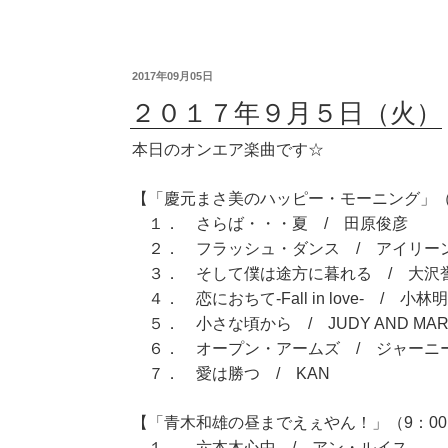
2017年09月05日
２０１７年９月５日（火）
本日のオンエア楽曲です☆
【「慶元まさ美のハッピー・モーニング」（7
１． さらば・・・夏 / 田原俊彦
２． フラッシュ・ダンス / アイリー
３． そして僕は途方に暮れる / 大沢
４． 恋におちて-Fall in love- / 小林
５． 小さな頃から / JUDY AND MAR
６． オープン・アームズ / ジャーニ
７． 愛は勝つ / KAN
【「青木和雄の昼までえぇやん！」（9：00～
１． 六本木心中 / アン・ルイス