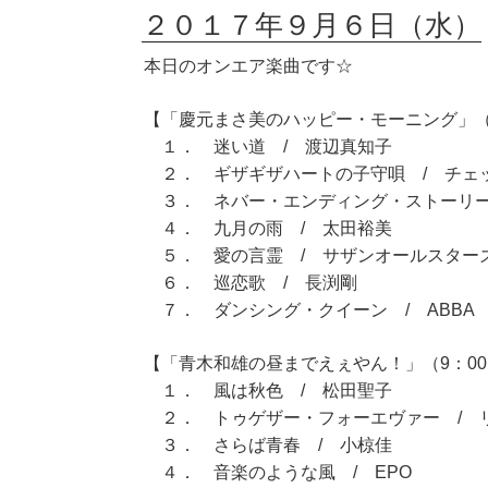
２０１７年９月６日（水）
本日のオンエア楽曲です☆
【「慶元まさ美のハッピー・モーニング」（7
１． 迷い道 / 渡辺真知子
２． ギザギザハートの子守唄 / チェ
３． ネバー・エンディング・ストーリー
４． 九月の雨 / 太田裕美
５． 愛の言霊 / サザンオールスター
６． 巡恋歌 / 長渕剛
７． ダンシング・クイーン / ABBA
【「青木和雄の昼までえぇやん！」（9：00～
１． 風は秋色 / 松田聖子
２． トゥゲザー・フォーエヴァー / 
３． さらば青春 / 小椋佳
４． 音楽のような風 / EPO