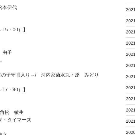
松本伊代
202
子
202
15：00）】
202
202
 由子
202
し
202
の子守唄入り～/ 河内家菊水丸・原 みどり
202
202
17：40）】
202
202
/ 角松 敏生
ザ・タイマーズ
202
202
雅之