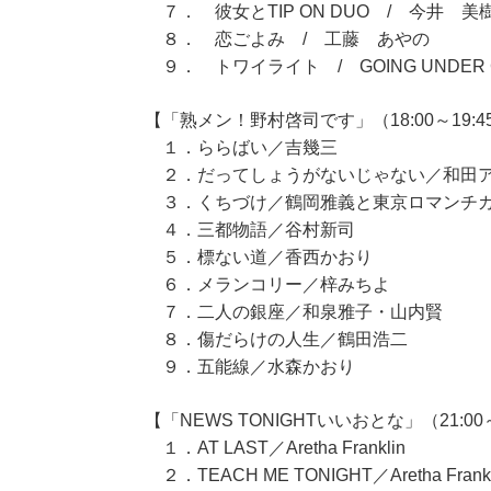
７． 彼女とTIP ON DUO / 今井 美
８． 恋ごよみ / 工藤 あやの
９． トワイライト / GOING UNDER 
【「熟メン！野村啓司です」（18:00～19:4
１．ららばい／吉幾三
２．だってしょうがないじゃない／和田
３．くちづけ／鶴岡雅義と東京ロマンチ
４．三都物語／谷村新司
５．標ない道／香西かおり
６．メランコリー／梓みちよ
７．二人の銀座／和泉雅子・山内賢
８．傷だらけの人生／鶴田浩二
９．五能線／水森かおり
【「NEWS TONIGHTいいおとな」（21:00～
１．AT LAST／Aretha Franklin
２．TEACH ME TONIGHT／Aretha Frankl