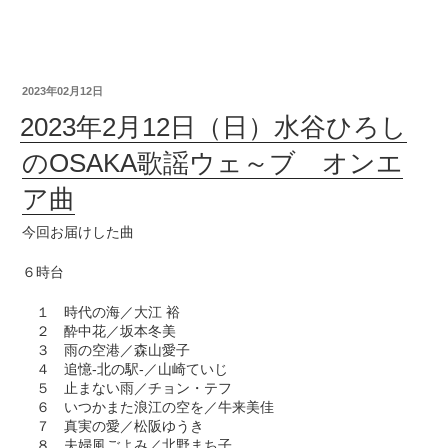
2023年02月12日
2023年2月12日（日）水谷ひろし
のOSAKA歌謡ウェ～ブ オンエ
ア曲
今回お届けした曲
６時台
１ 時代の海／大江 裕
２ 酔中花／坂本冬美
３ 雨の空港／森山愛子
４ 追憶‐北の駅‐／山崎ていじ
５ 止まない雨／チョン・テフ
６ いつかまた浪江の空を／牛来美佳
７ 真実の愛／松阪ゆうき
８ 夫婦風ごよみ／北野まち子