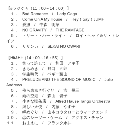
【#ラジぐぅ（11：00～14：00）】
１． Bad Romance / Lady Gaga
２． Come On A My House / Hey！Say！JUMP
３． 愛撫 / 中森 明菜
４． NO GRAVITY / THE RAMPAGE
５． トリート・ハー・ライト / ロイ・ヘッド＆ザ・トレ
イツ
６． サザンカ / SEKAI NO OWARI
【Hit&Hit（14：00～16：55）】
１． 笑って許して / 和田 アキ子
２． きらめき / 野口 五郎
３． 学生時代 / ペギー葉山
４． PRELUDE AND THE SOUND OF MUSIC / Julie
Andrews
５． 俺ら東京さ行ぐだ / 吉 幾三
６． 雨の空港 / 森山 愛子
７． 小さな喫茶店 / Alfred Hause Tango Orchestra
８． 淋しい天使 / 内藤 やす子
９． 岬めぐり / 山本コウタローとウィークエンド
１０． 恋のシーソー・ゲーム / アグネス・チャン
１１． おまえに / フランク永井