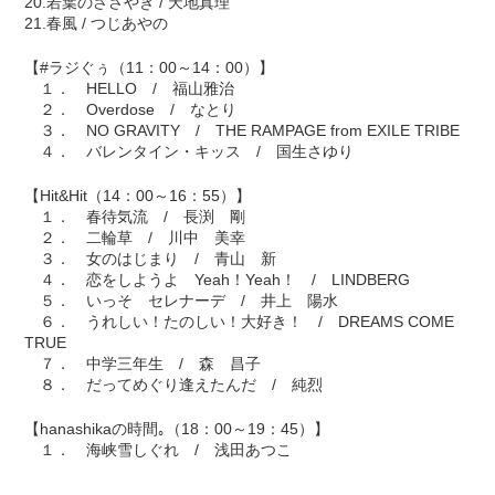
20.若葉のささやき / 天地真理
21.春風 / つじあやの
【#ラジぐぅ（11：00～14：00）】
１． HELLO / 福山雅治
２． Overdose / なとり
３． NO GRAVITY / THE RAMPAGE from EXILE TRIBE
４． バレンタイン・キッス / 国生さゆり
【Hit&Hit（14：00～16：55）】
１． 春待気流 / 長渕 剛
２． 二輪草 / 川中 美幸
３． 女のはじまり / 青山 新
４． 恋をしようよ Yeah！Yeah！ / LINDBERG
５． いっそ セレナーデ / 井上 陽水
６． うれしい！たのしい！大好き！ / DREAMS COME
TRUE
７． 中学三年生 / 森 昌子
８． だってめぐり逢えたんだ / 純烈
【hanashikaの時間｡（18：00～19：45）】
１． 海峡雪しぐれ / 浅田あつこ