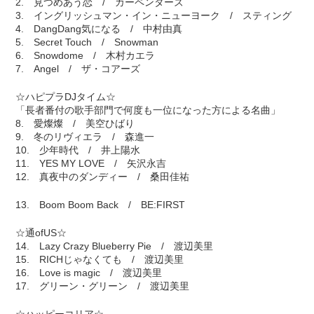
2. 見つめあう恋 / カーペンターズ
3. イングリッシュマン・イン・ニューヨーク / スティング
4. DangDang気になる / 中村由真
5. Secret Touch / Snowman
6. Snowdome / 木村カエラ
7. Angel / ザ・コアーズ
☆ハピプラDJタイム☆
「長者番付の歌手部門で何度も一位になった方による名曲」
8. 愛燦燦 / 美空ひばり
9. 冬のリヴィエラ / 森進一
10. 少年時代 / 井上陽水
11. YES MY LOVE / 矢沢永吉
12. 真夜中のダンディー / 桑田佳祐
13. Boom Boom Back / BE:FIRST
☆通ofUS☆
14. Lazy Crazy Blueberry Pie / 渡辺美里
15. RICHじゃなくても / 渡辺美里
16. Love is magic / 渡辺美里
17. グリーン・グリーン / 渡辺美里