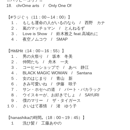
☆ハッピーコリア☆
18. chrOme arts / Only One Of
【#ラジぐぅ（11：00～14：00）】
１． もしも運命の人がいるのなら / 西野 カナ
２． 嵐のマッチョマン / とんねるず
３． Love is Show / 鈴木雅之 feat.高城れに
４． 夜空ノムコウ / SMAP
【Hit&Hit（14：00～16：55）】
１． 男の火祭り / 坂本 冬美
２． 仲間たち / 舟木 一夫
３． コーヒーショップで / あべ 静江
４． BLACK MAGIC WOMAN / Santana
５． 女のはじまり / 青山 新
６． きみ可愛いね / 伊藤 咲子
７． サン・ホセへの道 / バート・バカラック
８． ウイスキーが、お好きでしょ / SAYURI
９． 僕のマリー / ザ・タイガース
１０． さいはて慕情 / 渚 ゆう子
【hanashikaの時間｡（18：00～19：45）】
１ 洗ひ髪 / 工藤あやの