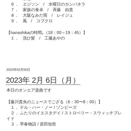
６． エジソン / 水曜日のカンパネラ
７． 家族の食卓 / 斉藤 由貴
８． 大阪なみだ雨 / レイジュ
９． 風 / コブクロ
【hanashikaの時間｡（18：00～19：45）】
１． 洗ひ髪 / 工藤あやの
2023年02月06日
2023年 2月 6日（月）
本日のオンエア楽曲です
【藤川貴央のニュースでござる（6：30〜8：00）】
１． テル・ハー・ノー / ゾンビーズ
２． ふたりのイエスタデイ / ストロベリー・スウィッチブレ
イド
３． 早春物語 / 原田知世