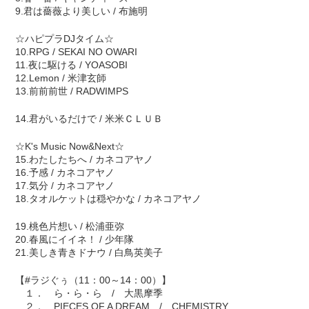
9.君は薔薇より美しい / 布施明
☆ハピプラDJタイム☆
10.RPG / SEKAI NO OWARI
11.夜に駆ける / YOASOBI
12.Lemon / 米津玄師
13.前前前世 / RADWIMPS
14.君がいるだけで / 米米ＣＬＵＢ
☆K's Music Now&Next☆
15.わたしたちへ / カネコアヤノ
16.予感 / カネコアヤノ
17.気分 / カネコアヤノ
18.タオルケットは穏やかな / カネコアヤノ
19.桃色片想い / 松浦亜弥
20.春風にイイネ！ / 少年隊
21.美しき青きドナウ / 白鳥英美子
【#ラジぐぅ（11：00～14：00）】
１． ら・ら・ら / 大黒摩季
２． PIECES OF A DREAM / CHEMISTRY