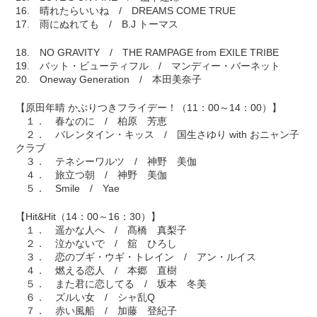
16. 晴れたらいいね / DREAMS COME TRUE
17. 雨にぬれても / B.J トーマス
18. NO GRAVITY / THE RAMPAGE from EXILE TRIBE
19. バット・ビューティフル / マンディー・バーネット
20. Oneway Generation / 本田美奈子
【原田年晴 かぶりつきフライデー！（11：00～14：00）】
１． 春なのに / 柏原 芳恵
２． バレンタイン・キッス / 国生さゆり with おニャン子
クラブ
３． テネシーワルツ / 神野 美伽
４． 旅立つ朝 / 神野 美伽
５． Smile / Yae
【Hit&Hit（14：00～16：30）】
１． 遥かな人へ / 髙橋 真梨子
２． 泣かないで / 舘 ひろし
３． 恋のブギ・ウギ・トレイン / アン・ルイス
４． 燃える恋人 / 本郷 直樹
５． また君に恋してる / 坂本 冬美
６． ズルい女 / シャ乱Q
７． 赤い風船 / 加藤 登紀子