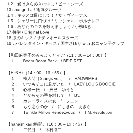
１2．愛はきらめきの中に / ビー・ジーズ
13.shangri-La / 電気グルーヴ
１4．キッスは目にして！ / ザ・ヴィーナス
１5．シェリーに口づけ / ミッシェル・ポルナレフ
１6．あなたのキスを数えましょう / 小柳ゆき
17.接吻 / Original Love
18.涙のキッス / サザンオールスターズ
19．バレンタイン・キッス / 国生さゆり with おニャン子クラブ
【和田麻実子のみみよりだんご（11：00～14：00）】
１． Boom Boom Back / BE:FIRST
【Hit&Hit（14：00～16：55）】
１． 棒人間［Strings ver.］ / RADWIMPS
２． いつもそこに君がいた / LAZY LOU'S BOOGIE
３． 心機一転 / 辰巳 ゆうと
４． だからその手を離して / B'z
５． カレーライスの女 / ソニン
６． もう恋なのか / にしきの あきら
７． Twinkle Million Rendezvous / T.M.Revolution
【hanashikaの時間｡（18：00～19：45）】
１． 二代目 / 木村徹二