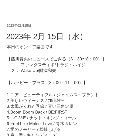
2023年02月15日
2023年 2月 15日（水）
本日のオンエア楽曲です
【藤川貴央のニュースでござる（6：30〜8：00）】
１． ファンタスティポ/トラジ・ハイジ
２． Wake Up/財津和夫
【ハッピー・プラス（8：00～11：00）】
1.ユア・ビューティフル / ジェイムス・ブラント
2.美しいヴィーナス / 加山雄三
3.太陽がくれた季節 / 青い三角定規
4.Boom Boom Back / BE:FIRST
5.L-O-V-E / ナット・キング・コール
6.Feel Like Makin' Love / 青木カレン
7.愛のメモリー / 松崎しげる
8.春一番 / キャンディーズ