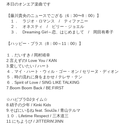
本日のオンエア楽曲です
【藤川貴央のニュースでござる（6：30〜8：00）】
１． ラジオ・ロマンス / ティファニー
２． オネスティ / ビリー・ジョエル
３． Dreaming Girl～恋、はじめまして / 岡田有希子
【ハッピー・プラス（8：00～11：00）】
１．だいすき / 岡村靖幸
2.言えずのI Love You / KAN
3.愛していたい / ハート
４．マイ・ハート・ウィル・ゴー・オン / セリーヌ・ディオン
５．時の流れに身をまかせ / テレサ・テン
６．Spirit of Love / SING LIKE TALKING
7.Boom Boom Back / BE:FIRST
☆ハピプラDJタイム☆
8.硝子の少年 / Kinki Kids
9.そばにいるね feat. SoulJa / 青山テルマ
１０．Lifetime Respect / 三木道三
11.にちようび / JITTERIN'JINN