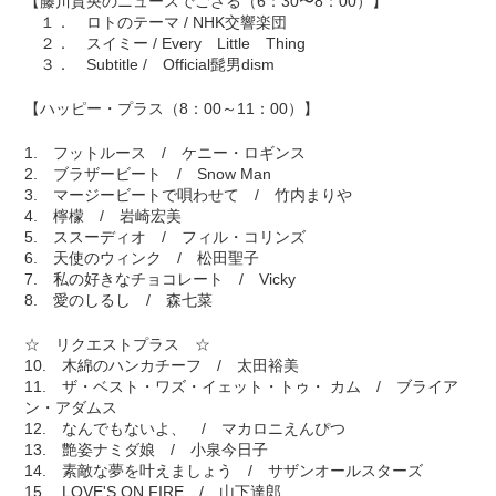
【藤川貴央のニュースでござる（6：30〜8：00）】
１． ロトのテーマ / NHK交響楽団
２． スイミー / Every Little Thing
３． Subtitle / Official髭男dism
【ハッピー・プラス（8：00～11：00）】
1. フットルース / ケニー・ロギンス
2. ブラザービート / Snow Man
3. マージービートで唄わせて / 竹内まりや
4. 檸檬 / 岩崎宏美
5. ススーディオ / フィル・コリンズ
6. 天使のウィンク / 松田聖子
7. 私の好きなチョコレート / Vicky
8. 愛のしるし / 森七菜
☆ リクエストプラス ☆
10. 木綿のハンカチーフ / 太田裕美
11. ザ・ベスト・ワズ・イェット・トゥ・ カム / ブライア
ン・アダムス
12. なんでもないよ、 / マカロニえんぴつ
13. 艶姿ナミダ娘 / 小泉今日子
14. 素敵な夢を叶えましょう / サザンオールスターズ
15. LOVE'S ON FIRE / 山下達郎