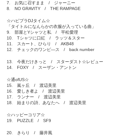
7. お気に召すまま / ジャーニー
8. NO GRAVITY / THE RAMPAGE
☆ハピプラDJタイム☆
「タイトルになんらかの衣服が入っている曲」
9. 部屋とYシャツと私 / 平松愛理
10. Tシャツに口紅 / ラッツ＆スター
11. スカート、ひらり / AKB48
12. チェックのワンピ―ス / back number
13. 今夜だけきっと / スターダスト☆レビュー
14. FOXY / スーザン・アントン
☆通ofUS☆
15. 嵐ヶ丘 / 渡辺美里
16. 愛しき者よ / 渡辺美里
17. ランナー / 渡辺美里
18. 始まりの詩、あなたへ / 渡辺美里
☆ハッピーコリア☆
19. PUZZLE / SF9
20. きらり / 藤井風