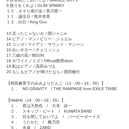
8.目を閉じておいでよ / BARBEE BOYS
9.怒りをくれよ / GLIM SPANKY
１０．さそり座の女 / 美川憲一
１１．誕生日 / 熊木杏里
１２．白日 / King Gnu
13.言ったじゃないか / 関ジャニ∞
14.ピアノ・マン / ビリー・ジョエル
15.コンガ / マイアミ・サウンド・マシーン
16.白いギター / チェリッシュ
17.三線の花 / BEGIN
18.ホワイトノイズ / Official髭男dism
19.私はピアノ / 高田みづえ
20.もしもピアノが弾けたなら / 西田敏行
【和田麻実子のみみよりだんご（11：00～14：00）】
１． NO GRAVITY / THE RAMPAGE from EXILE TRIBE
【Hit&Hit（14：00～16：55）】
１． 君は天然色 / 大滝 詠一
２． スキップ・ビート / KUWATA BAND
３． 目を閉じておいでよ / バービーボーイズ
４． うたかた / 舞乃空
５． 永遠 / ZARD