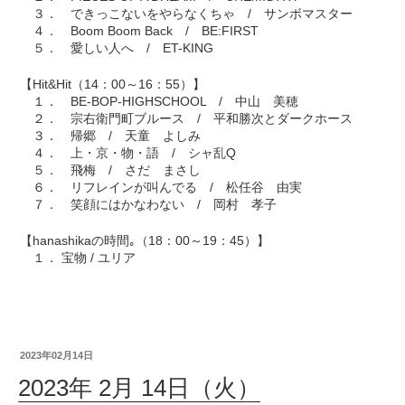
３． できっこないをやらなくちゃ / サンボマスター
４． Boom Boom Back / BE:FIRST
５． 愛しい人へ / ET-KING
【Hit&Hit（14：00～16：55）】
１． BE-BOP-HIGHSCHOOL / 中山 美穂
２． 宗右衛門町ブルース / 平和勝次とダークホース
３． 帰郷 / 天童 よしみ
４． 上・京・物・語 / シャ乱Q
５． 飛梅 / さだ まさし
６． リフレインが叫んでる / 松任谷 由実
７． 笑顔にはかなわない / 岡村 孝子
【hanashikaの時間｡（18：00～19：45）】
１． 宝物 / ユリア
2023年02月14日
2023年 2月 14日（火）