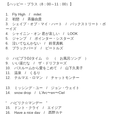
【ハッピー・プラス（8：00～11：00）】
1. Fly High / milet
2. 初戀 / 斉藤由貴
3. シェイプ・オブ・マイ・ハート / バックストリート・ボ
ーイズ
4. シャイニン・オン 君が哀しい / LOOK
5. ジャンプ / ポインター・シスターズ
6. 泣いてなんかない / 鈴里真帆
8. ブラックバード / ビートルズ
☆ ハピプラDJタイム ☆ （ お風呂ソング ）
9. いい湯だな / ザ・ドリフターズ
10. バスルームから愛をこめて / 山下久美子
11. 温泉 / くるり
12. テルマエ・ロマン / チャットモンチー
13. ミッシング・ユー / ジョン・ウェイト
14. snow drop / L'Arc〜en〜Ciel
“ ハピリク☆マンデー ”
15. ドント・クライ / エイジア
16. Have a nice day / 西野カナ