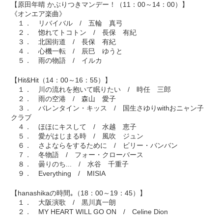
【原田年晴 かぶりつきマンデー！（11：00～14：00）】
《オンエア楽曲》
１． リバイバル / 五輪 真弓
２． 惚れてトコトン / 長保 有紀
３． 北国街道 / 長保 有紀
４． 心機一転 / 辰巳 ゆうと
５． 雨の物語 / イルカ
【Hit&Hit（14：00～16：55）】
１． 川の流れを抱いて眠りたい / 時任 三郎
２． 雨の空港 / 森山 愛子
３． バレンタイン・キッス / 国生さゆりwithおニャン子
クラブ
４． ほほにキスして / 水越 恵子
５． 愛がはじまる時 / 風吹 ジュン
６． さよならをするために / ビリー・バンバン
７． 冬物語 / フォー・クローバース
８． 曇りのち... / 水谷 千重子
９． Everything / MISIA
【hanashikaの時間｡（18：00～19：45）】
１． 大阪演歌 / 黒川真一朗
２． MY HEART WILL GO ON / Celine Dion