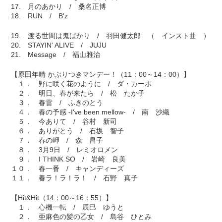
17. 月のあかり / 桑名正博
18. RUN / B'z
19. 渡る世間は鬼ばかり / 羽田健太郎 （ インスト曲 ）
20. STAYIN' ALIVE / JUJU
21. Message / 福山雅治
【原田年晴 かぶりつきマンデー！（11：00～14：00）】
１． 野に咲く花のように / ダ・カーポ
２． 明日、春が来たら / 松 たか子
３． 春雷 / ふきのとう
４． 春の予感 -I've been mellow- / 南 沙織
５． 今ありて / 谷村 新司
６． ありがとう / 石坂 智子
７． 春の岬 / 森 昌子
８． 3月9日 / レミオロメン
９． I THINK SO / 岩崎 良美
１０． 春一番 / キャンディーズ
１１． 春ラ！ラ！ラ！ / 石野 真子
【Hit&Hit（14：00～16：55）】
１． 心機一転 / 辰巳 ゆうと
２． 亜麻色の髪の乙女 / 島谷 ひとみ