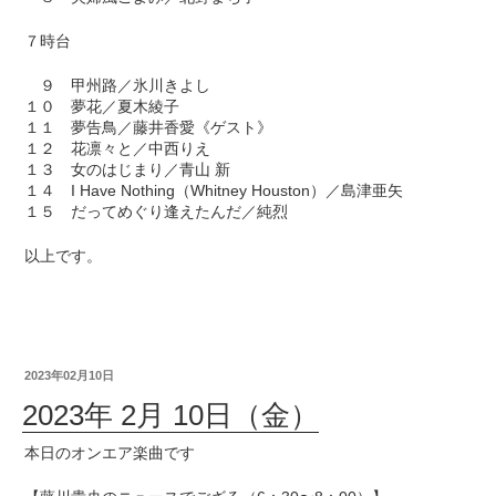
７時台
９ 甲州路／氷川きよし
１０ 夢花／夏木綾子
１１ 夢告鳥／藤井香愛《ゲスト》
１２ 花凛々と／中西りえ
１３ 女のはじまり／青山 新
１４ I Have Nothing（Whitney Houston）／島津亜矢
１５ だってめぐり逢えたんだ／純烈
以上です。
2023年02月10日
2023年 2月 10日（金）
本日のオンエア楽曲です