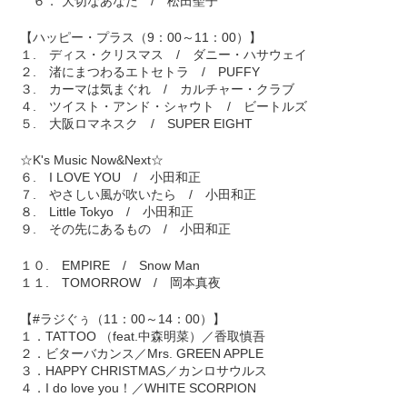
６． 大切なあなた / 松田聖子
【ハッピー・プラス（9：00～11：00）】
１. ディス・クリスマス / ダニー・ハサウェイ
２. 渚にまつわるエトセトラ / PUFFY
３. カーマは気まぐれ / カルチャー・クラブ
４. ツイスト・アンド・シャウト / ビートルズ
５. 大阪ロマネスク / SUPER EIGHT
☆K's Music Now&Next☆
６. I LOVE YOU / 小田和正
７. やさしい風が吹いたら / 小田和正
８. Little Tokyo / 小田和正
９. その先にあるもの / 小田和正
１０. EMPIRE / Snow Man
１１. TOMORROW / 岡本真夜
【#ラジぐぅ（11：00～14：00）】
１．TATTOO （feat.中森明菜）／香取慎吾
２．ビターバカンス／Mrs. GREEN APPLE
３．HAPPY CHRISTMAS／カンロサウルス
４．I do love you！／WHITE SCORPION