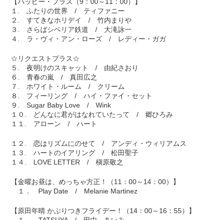
【ハッピー・プラス（9：00～11：00）】
１. ふたりの世界 / ティファニー
２. すてきなホリデイ / 竹内まりや
３. さらばシベリア鉄道 / 大滝詠一
４. ラ・ヴィ・アン・ローズ / レディー・ガガ
☆リクエストプラス☆
５. 夜明けのスキャット / 由紀さおり
６. 青春の嵐 / 真田広之
７. ホワイト・ルーム / クリーム
８. フィーリング / ハイ・ファイ・セット
９. Sugar Baby Love / Wink
１０. どんなに君がはなれていたって / 郷ひろみ
１１. アローン / ハート
１２. 恋はリズムにのせて / アンディ・ウィリアムス
１３. ハートのイアリング / 松田聖子
１４. LOVE LETTER / 槇原敬之
【金曜お昼は、めっちゃ方正！（11：00～14：00）】
１． Play Date / Melanie Martinez
【原田年晴 かぶりつきフライデー！（14：00～16：55）】