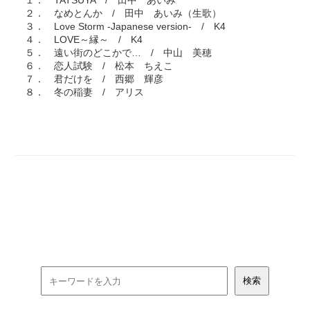
１． TATSUYA / 田中 あいみ
２． なめとんか / 田中 あいみ（生歌）
３． Love Storm -Japanese version- / K4
４． LOVE～縁～ / K4
５． 遠い街のどこかで… / 中山 美穂
６． 恋人試験 / 松本 ちえこ
７． 君だけを / 西郷 輝彦
８． 冬の稲妻 / アリス