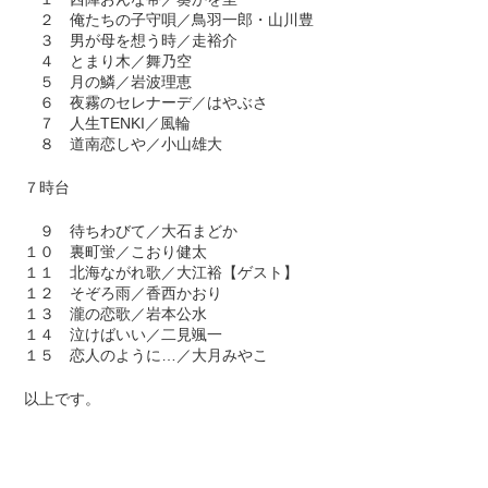
２ 俺たちの子守唄／鳥羽一郎・山川豊
３ 男が母を想う時／走裕介
４ とまり木／舞乃空
５ 月の鱗／岩波理恵
６ 夜霧のセレナーデ／はやぶさ
７ 人生TENKI／風輪
８ 道南恋しや／小山雄大
７時台
９ 待ちわびて／大石まどか
１０ 裏町蛍／こおり健太
１１ 北海ながれ歌／大江裕【ゲスト】
１２ そぞろ雨／香西かおり
１３ 瀧の恋歌／岩本公水
１４ 泣けばいい／二見颯一
１５ 恋人のように…／大月みやこ
以上です。