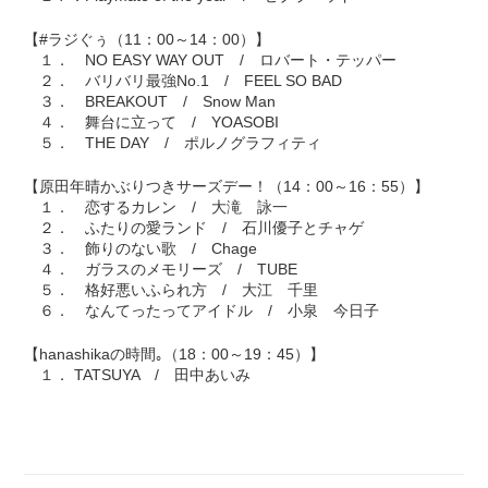
【#ラジぐぅ（11：00～14：00）】
１． NO EASY WAY OUT / ロバート・テッパー
２． バリバリ最強No.1 / FEEL SO BAD
３． BREAKOUT / Snow Man
４． 舞台に立って / YOASOBI
５． THE DAY / ポルノグラフィティ
【原田年晴かぶりつきサーズデー！（14：00～16：55）】
１． 恋するカレン / 大滝 詠一
２． ふたりの愛ランド / 石川優子とチャゲ
３． 飾りのない歌 / Chage
４． ガラスのメモリーズ / TUBE
５． 格好悪いふられ方 / 大江 千里
６． なんてったってアイドル / 小泉 今日子
【hanashikaの時間｡（18：00～19：45）】
１． TATSUYA / 田中あいみ