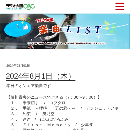
2024年08月01日
2024年8月1日（木）
本日のオンエア楽曲です
【藤川貴央のニュースでござる（7：00〜9：00）】
１． 未来切手 / コブクロ
２． 手紙 ～拝啓 十五の君へ～ / アンジェラ・アキ
３． 約束 / 舞乃空
４． 速達 / ばんばひろふみ
５． Ｆｉｒｓｔ Ｍｅｍｏｒｙ / 少年隊