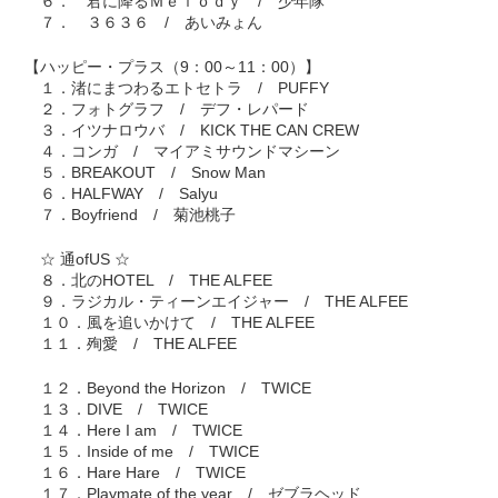
６． 君に降るＭｅｌｏｄｙ / 少年隊
７． ３６３６ / あいみょん
【ハッピー・プラス（9：00～11：00）】
１．渚にまつわるエトセトラ / PUFFY
２．フォトグラフ / デフ・レパード
３．イツナロウバ / KICK THE CAN CREW
４．コンガ / マイアミサウンドマシーン
５．BREAKOUT / Snow Man
６．HALFWAY / Salyu
７．Boyfriend / 菊池桃子
☆ 通ofUS ☆
８．北のHOTEL / THE ALFEE
９．ラジカル・ティーンエイジャー / THE ALFEE
１０．風を追いかけて / THE ALFEE
１１．殉愛 / THE ALFEE
１２．Beyond the Horizon / TWICE
１３．DIVE / TWICE
１４．Here I am / TWICE
１５．Inside of me / TWICE
１６．Hare Hare / TWICE
１７．Playmate of the year / ゼブラヘッド