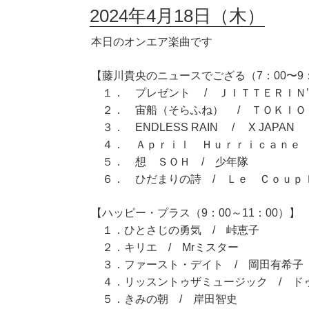
2024年4月18日（木）
本日のオンエア楽曲です
【藤川貴央のニュースでござる（7：00〜9
１． プレゼント / ＪＩＴＴＥＲＩＮ
２． 宙船（そらふね） / ＴＯＫＩＯ
３． ENDLESS RAIN / X JAPAN
４． Ａｐｒｉｌ Ｈｕｒｒｉｃａｎｅ 
５． 想 ＳＯＨ / 少年隊
６． ひだまりの詩 / Ｌｅ Ｃｏｕｐ
【ハッピー・プラス（9：00～11：00）】
１．ひとさじの勇気 / 峠恵子
２．キリエ / Mrミスター
３．ファースト・デイト / 岡田有希子
４．リッスントゥザミュージック / ド
５．きみの朝 / 岸田智史