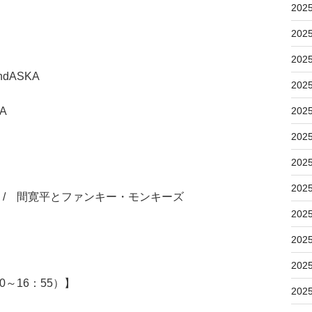
202
202
202
dASKA
202
A
202
202
202
202
OLL / 間寛平とファンキー・モンキーズ
202
202
202
～16：55）】
202