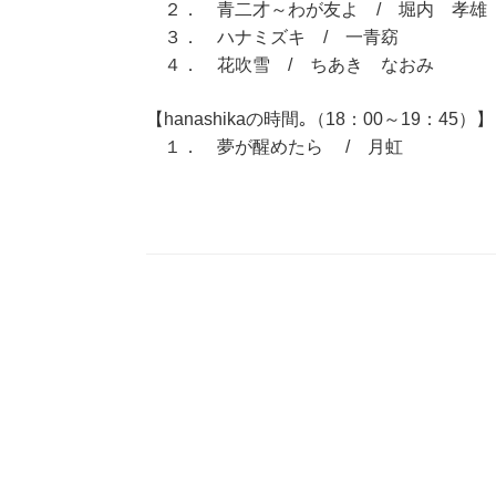
２． 青二才～わが友よ / 堀内 孝雄
３． ハナミズキ / 一青窈
４． 花吹雪 / ちあき なおみ
【hanashikaの時間｡（18：00～19：45）】
１． 夢が醒めたら / 月虹