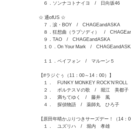
６．ソンナコトナイヨ / 日向坂46
☆ 通ofUS ☆
７．涙・BOY / CHAGEandASKA
８．狂想曲（ラプソディ） / CHAGEan
９．TAO / CHAGEandASKA
１０．On Your Mark / CHAGEandASK
１１．ペイフォン / マルーン５
【#ラジぐぅ（11：00～14：00）】
１． FUNKY MONKEY ROCK'N'R
２． ボルテスⅤの歌 / 堀江 美都子
３． 満ちてゆく / 藤井 風
４． 探偵物語 / 薬師丸 ひろ子
【原田年晴かぶりつきサーズデー！（14：00
１． ユズリハ / 堀内 孝雄