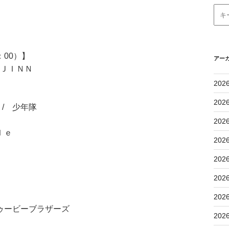
：00）】
アー
’ＪＩＮＮ
202
202
/ 少年隊
202
ｌｅ
202
202
202
202
ゥービーブラザーズ
202