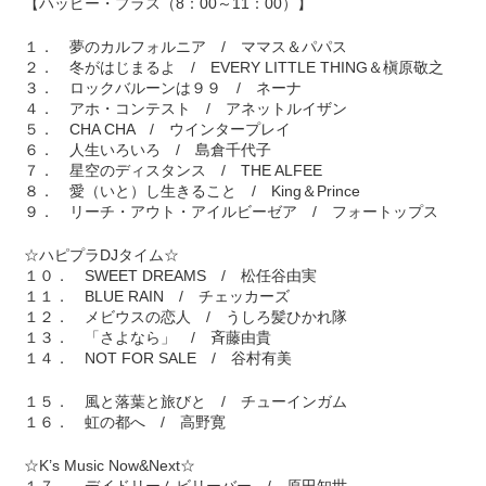
【ハッピー・プラス（8：00～11：00）】
１． 夢のカルフォルニア / ママス＆パパス
２． 冬がはじまるよ / EVERY LITTLE THING＆槇原敬之
３． ロックバルーンは９９ / ネーナ
４． アホ・コンテスト / アネットルイザン
５． CHA CHA / ウインタープレイ
６． 人生いろいろ / 島倉千代子
７． 星空のディスタンス / THE ALFEE
８． 愛（いと）し生きること / King＆Prince
９． リーチ・アウト・アイルビーゼア / フォートップス
☆ハピプラDJタイム☆
１０． SWEET DREAMS / 松任谷由実
１１． BLUE RAIN / チェッカーズ
１２． メビウスの恋人 / うしろ髪ひかれ隊
１３． 「さよなら」 / 斉藤由貴
１４． NOT FOR SALE / 谷村有美
１５． 風と落葉と旅びと / チューインガム
１６． 虹の都へ / 高野寛
☆K’s Music Now&Next☆