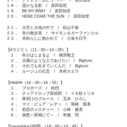
１７． デイドリームビリーバー / 原田知世
１８． 遥かなる影 / 原田知世
１９． BE MY BABY / 原田知世
２０． HERE COME THE SUN / 原田知世
２１． 大空と大地の中で / 松山千春
２２． 冬の散歩道 / サイモン＆ガーファンクル
２３． 木枯らしに抱かれて / 小泉今日子
【#ラジぐぅ（11：00～14：00）】
１． 冬がはじまるよ / 槇原敬之
２． 太陽のような人でありたい / Bigfumi
３． それでも生きていくんだ / Bigfumi
４． ルージュの伝言 / 木村カエラ
【Hit&Hit（14：00～16：55）】
１． プロポーズ / 純烈
２． ティアドロップ探偵団 / イモ欽トリオ
３． 夜明けのブルース / 五木 ひろし
４． マイ・ピュア・レディ / 尾崎 亜美
５． 初恋のメロディー / 小林 麻美
６． 旅愁～斑鳩にて～ / 布施 明
【hanashikaの時間｡（18：00～19：45）】