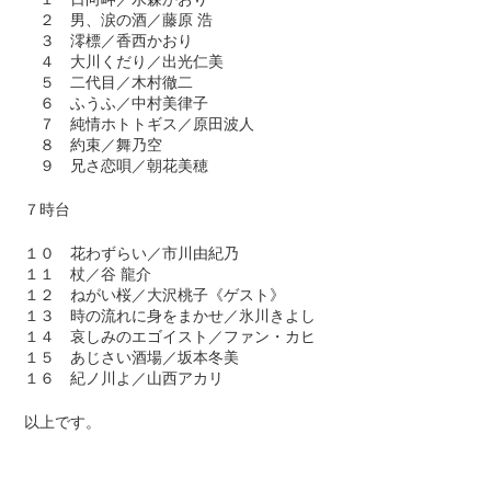
２ 男、涙の酒／藤原 浩
３ 澪標／香西かおり
４ 大川くだり／出光仁美
５ 二代目／木村徹二
６ ふうふ／中村美律子
７ 純情ホトトギス／原田波人
８ 約束／舞乃空
９ 兄さ恋唄／朝花美穂
７時台
１０ 花わずらい／市川由紀乃
１１ 杖／谷 龍介
１２ ねがい桜／大沢桃子《ゲスト》
１３ 時の流れに身をまかせ／氷川きよし
１４ 哀しみのエゴイスト／ファン・カヒ
１５ あじさい酒場／坂本冬美
１６ 紀ノ川よ／山西アカリ
以上です。