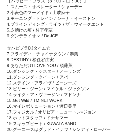
【ハッピー・プラス（8：00～11：00）】
1.スムース・オペレーター / シャーデー
2.小麦色のマーメイド / 土岐麻子
3.モーニング・トレイン / シーナ・イーストン
4.ブラインディング・ライツ / ザ・ウィークエンド
5.夕焼けの町 / 村下孝蔵
6.ダンデライオン / Da-iCE
☆ハピプラDJタイム☆
7.フライディ・チャイナタウン / 泰葉
8.DESTINY / 松任谷由実
9.あなただけI LOVE YOU / 須藤薫
10.ダンシング・シスター / ノーランズ
11.ダンシング・クイーン / アバ
12.ステイン・アライヴ / ビージーズ
13.ビリー・ジーン / マイケル・ジャクソン
14.ライク・ア・ヴァージン / マドンナ
15.Get Wild / TM NETWORK
16.マイレボリューション / 渡辺美里
17.フィジカル / オリビア・ニュートン=ジョン
18.ホットスタッフ / ドナサマー
19.スキップビート / KUWATA BAND
20.グーニーズはグッド・イナフ / シンディ・ローパー