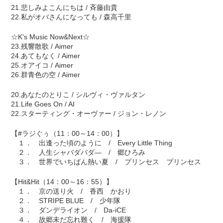
21.悲しみよこんにちは / 斉藤由貴
22.私がオバさんになっても / 森高千里
☆K's Music Now&Next☆
23.残響散歌 / Aimer
24.あてもなく / Aimer
25.オアイコ / Aimer
26.群青色の空 / Aimer
20.あなたのとりこ / シルヴィ・ヴァルタン
21.Life Goes On / AI
22.スターティング・オーヴァー / ジョン・レノン
【#ラジぐぅ（11：00～14：00）】
１． 出逢った頃のように / Every Little Thing
２． 人生シャバダバダ― / 郷ひろみ
３． 世界でいちばん熱い夏 / プリンセス プリンセス
【Hit&Hit（14：00～16：55）】
１． 京の送り火 / 香西 かおり
２． STRIPE BLUE / 少年隊
３． ダンデライオン / Da-iCE
４． 故郷未だ忘れ難く / 海援隊