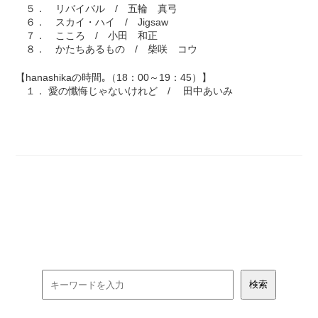
５． リバイバル / 五輪 真弓
６． スカイ・ハイ / Jigsaw
７． こころ / 小田 和正
８． かたちあるもの / 柴咲 コウ
【hanashikaの時間｡（18：00～19：45）】
１． 愛の懺悔じゃないけれど / 田中あいみ