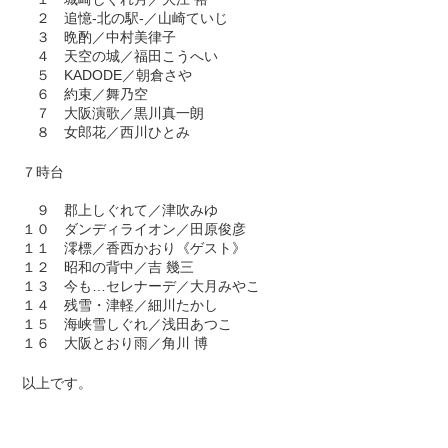
２ 追憶-北の駅-／山崎ていじ
３ 晩酌／中村美律子
４ 天空の城／福田こうへい
５ KADODE／朝倉さや
６ 約束／舞乃空
７ 大阪演歌／黒川真一朗
８ 女郎花／西川ひとみ
７時台
９ 郡上しぐれて／津吹みゆ
１０ ダンディライオン／田原俊彦
１１ 澪標／香西かおり《ゲスト》
１２ 昭和の背中／吉 幾三
１３ 今も…セレナーデ／大月みやこ
１４ 残雪・津軽／細川たかし
１５ 海峡雪しぐれ／浅田あつこ
１６ 大阪とおり雨／角川 博
以上です。