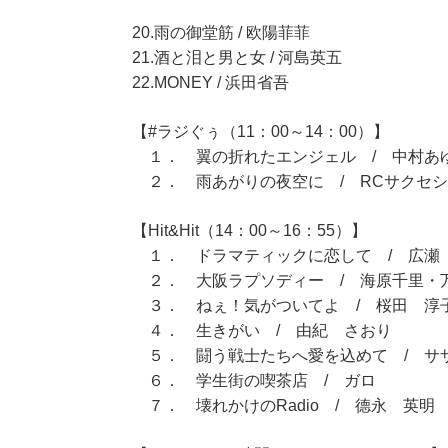
20.雨の御堂筋 / 欧陽菲菲
21.酒と泪と男と女 / 河島英五
22.MONEY / 浜田省吾
【#ラジぐぅ（11：00～14：00）】
１． 翼の折れたエンジェル / 中村あ
２． 雨あがりの夜空に / RCサクセ
【Hit&Hit（14：00～16：55）】
１． ドラマティックに恋して / 広瀬
２． 大阪ラプソディー / 海原千里・
３． ねぇ！気がついてよ / 桜田 淳
４． 生きがい / 由紀 さおり
５． 闘う戦士たちへ愛を込めて / サ
６． 学生街の喫茶店 / ガロ
７． 壊れかけのRadio / 德永 英明