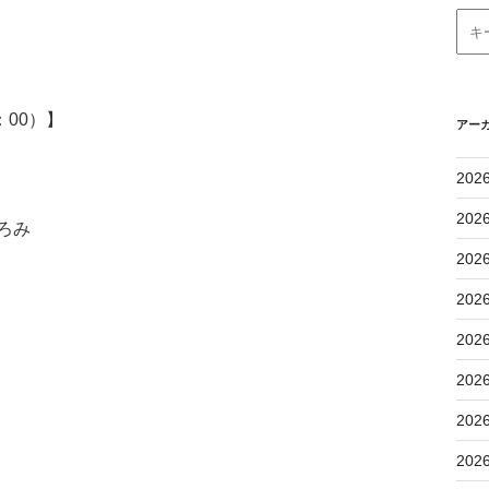
：00）】
アー
202
202
ろみ
202
202
202
202
202
202