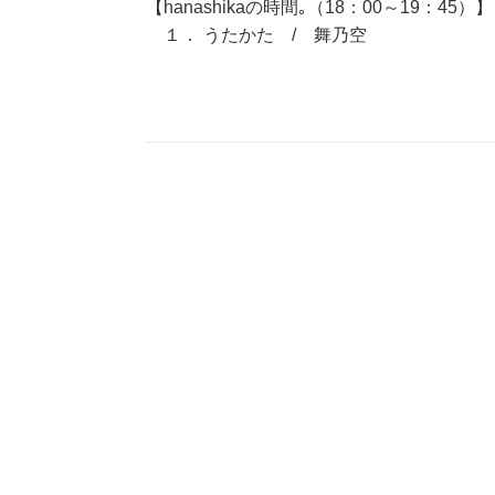
【hanashikaの時間｡（18：00～19：45）】
１． うたかた / 舞乃空