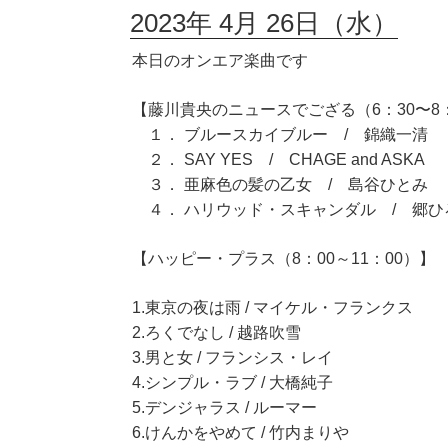
2023年 4月 26日（水）
本日のオンエア楽曲です
【藤川貴央のニュースでござる（6：30〜8
１． ブルースカイブルー / 錦織一清
２． SAY YES / CHAGE and ASKA
３． 亜麻色の髪の乙女 / 島谷ひとみ
４． ハリウッド・スキャンダル / 郷ひ
【ハッピー・プラス（8：00～11：00）】
1.東京の夜は雨 / マイケル・フランクス
2.ろくでなし / 越路吹雪
3.男と女 / フランシス・レイ
4.シンプル・ラブ / 大橋純子
5.デンジャラス / ルーマー
6.けんかをやめて / 竹内まりや