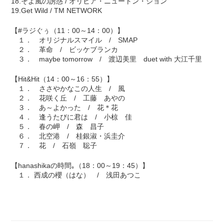
18.そよ風の誘惑 / オリビア・ニュートン・ジョン
19.Get Wild / TM NETWORK
【#ラジぐぅ（11：00～14：00）】
１． オリジナルスマイル / SMAP
２． 革命 / ビッケブランカ
３． maybe tomorrow / 渡辺美里 duet with 大江千里
【Hit&Hit（14：00～16：55）】
１． ささやかなこの人生 / 風
２． 花咲く丘 / 工藤 あやの
３． あ～よかった / 花＊花
４． 逢うたびに君は / 小椋 佳
５． 春の岬 / 森 昌子
６． 北空港 / 桂銀淑・浜圭介
７． 花 / 石嶺 聡子
【hanashikaの時間｡（18：00～19：45）】
１． 西成の櫻（はな） / 浅田あつこ