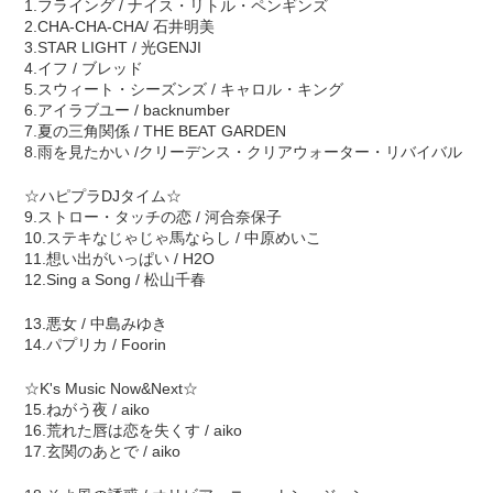
1.フライング / ナイス・リトル・ペンギンズ
2.CHA-CHA-CHA/ 石井明美
3.STAR LIGHT / 光GENJI
4.イフ / ブレッド
5.スウィート・シーズンズ / キャロル・キング
6.アイラブユー / backnumber
7.夏の三角関係 / THE BEAT GARDEN
8.雨を見たかい /クリーデンス・クリアウォーター・リバイバル
☆ハピプラDJタイム☆
9.ストロー・タッチの恋 / 河合奈保子
10.ステキなじゃじゃ馬ならし / 中原めいこ
11.想い出がいっぱい / H2O
12.Sing a Song / 松山千春
13.悪女 / 中島みゆき
14.パプリカ / Foorin
☆K's Music Now&Next☆
15.ねがう夜 / aiko
16.荒れた唇は恋を失くす / aiko
17.玄関のあとで / aiko