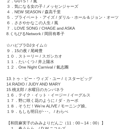
２．GUTS！ / 嵐
３．気になる女の子 / メッセンジャーズ
４．NEW SEASON / 森高千里
５．プライベート・アイズ / ダリル・ホール＆ジョン・オーツ
６．ささやかなこの人生 / 風
７．LOVE SONG / CHAGE and ASKA
8.くちびるNetwork / 岡田有希子
☆ハピプラDJタイム☆
９．15の夜 / 尾崎豊
１０．ストーリー / スガシカオ
１１．たいくつ / 井上陽水
１２．One Night Carnival / 氣志團
13.トゥ・ビー・ウィズ・ユー / ミスタービッグ
14.RADIO / JUDY AND MARY
15.桃太郎 / 水曜日のカンパネラ
１６．テイク・イット・イージー / イーグルス
１７．野に咲く花のように / ダ・カーポ
１８．そうだ！We're ALIVE / モーニング娘。
１９．もしも明日が･･･。 / わらべ
【和田麻実子のみみよりだんご（11：00～14：00）】
１．春うらら / D.W.ニコルズ