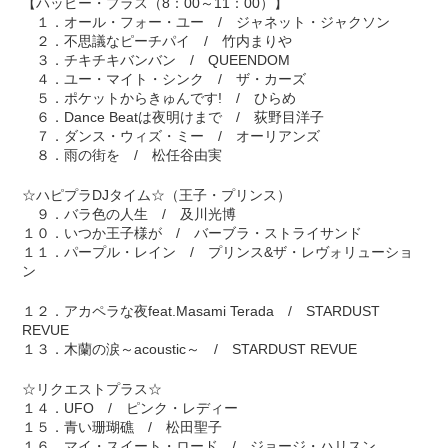
【ハッピー・プラス（8：00～11：00）】
１．オール・フォー・ユー / ジャネット・ジャクソン
２．不思議なピーチパイ / 竹内まりや
３．チキチキバンバン / QUEENDOM
４．ユー・マイト・シンク / ザ・カーズ
５．ポケットからきゅんです! / ひらめ
６．Dance Beatは夜明けまで / 荻野目洋子
７．ダンス・ウィズ・ミー / オーリアンズ
８．雨の街を / 松任谷由実
☆ハピプラDJタイム☆（王子・プリンス）
９．バラ色の人生 / 及川光博
１０．いつか王子様が / バーブラ・ストライサンド
１１．パープル・レイン / プリンス&ザ・レヴォリューショ
ン
１２．アカペラな夜feat.Masami Terada / STARDUST
REVUE
１３．木蘭の涙～acoustic～ / STARDUST REVUE
☆リクエストプラス☆
１４．UFO / ピンク・レディー
１５．青い珊瑚礁 / 松田聖子
１６．マイ・スイート・ロード / ジョージ・ハリスン