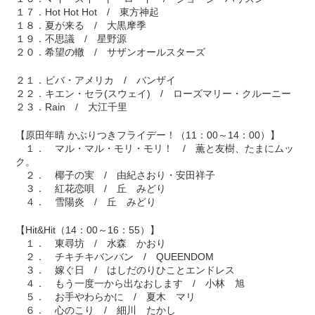
１７．Hot Hot Hot / 東方神起
１８．夏が来る / 大黒摩季
１９．不思議 / 星野源
２０．希望の轍 / サザンオールスターズ
２１．ビバ・アメリカ / バンザイ
２２．キエン・セラ(スウェイ) / ローズマリー・クルーニー
２３．Rain / 大江千里
【原田年晴 かぶりつきフライデー！（11：00～14：00）】
１． マル・マル・モリ・モリ！ / 薫と友樹、たまにムッ
ク。
２． 椰子の実 / 由紀さおり・安田祥子
３． 紅花恋唄 / 丘 みどり
４． 雪陽炎 / 丘 みどり
【Hit&Hit（14：00～16：55）】
１． 東尋坊 / 水森 かおり
２． チキチキバンバン / QUEENDOM
３． 嫁ぐ日 / はしだのりひことエンドレス
４． もう一度一から出なおします / 小林 旭
５． お手やわらかに / 夏木 マリ
６． 心のこり / 細川 たかし