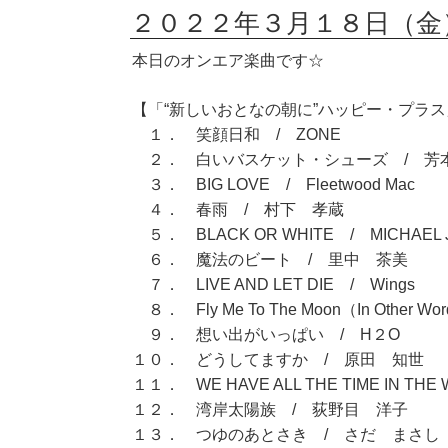
２０２２年３月１８日（金
本日のオンエア楽曲です☆
【「“新しいおとなの朝に”ハッピー・プラス」
１． 笑顔日和 / ZONE
２． 白いバスケット・シューズ / 芳
３． BIG LOVE / Fleetwood Mac
４． 春雨 / 村下 孝蔵
５． BLACK OR WHITE / MICHAEL 
６． 魔法のビート / 里中 茶美
７． LIVE AND LET DIE / Wings
８． Fly Me To The Moon（In Other
９． 想い出がいっぱい / H２O
１０． どうしてますか / 原田 知世
１１． WE HAVE ALL THE TIME IN THE W
１２． 湾岸太陽族 / 荻野目 洋子
１３． つゆのあとさき / さだ まさし