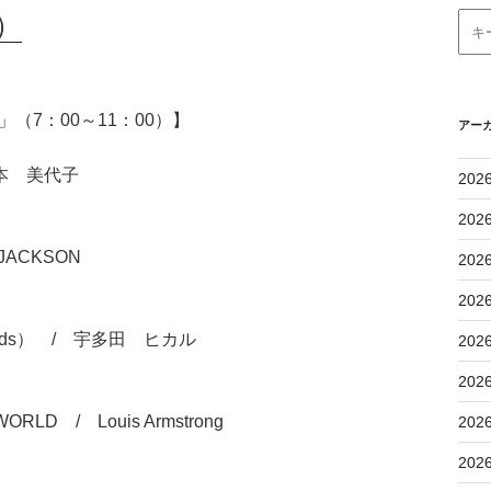
）
（7：00～11：00）】
アー
本 美代子
202
202
JACKSON
202
202
 Words） / 宇多田 ヒカル
202
202
ORLD / Louis Armstrong
202
202