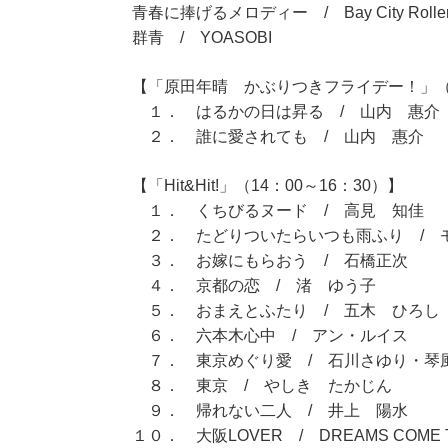
青春に捧げるメロディー / Bay City Rolle
群青 / YOASOBI
【「原田年晴 かぶりつきフライデー！」（11
１． はるかの日は昇る / 山内 惠介
２． 誰に愛されても / 山内 惠介
【「Hit&Hit!」（14：00～16：30）】
１． くちびるヌード / 高見 知佳
２． たどりついたらいつも雨ふり / 
３． お嫁にもらおう / 石橋正次
４． 京都の恋 / 渚 ゆう子
５． おまえとふたり / 五木 ひろし
６． 六本木心中 / アン・ルイス
７． 東京めぐり愛 / 石川さゆり・琴
８． 東京 / やしき たかじん
９． 帰れない二人 / 井上 陽水
１０． 大阪LOVER / DREAMS COME 