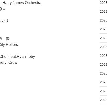
Harry James Orchestra
202
静香
202
202
ユカリ
202
202
橋 優
Rollers
202
202
oir feat.Ryan Toby
yl Crow
202
202
202
202
202