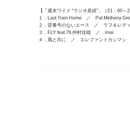
【「週末ワイド “ラジオ産経”」（21：00～2
１．Last Train Home ／ Pat Metheny Gro
２．背番号のないエース ／ ラフ＆レデ
３．FLY feat.79,仲村佳穂 ／ imai
４．風と共に ／ エレファントカシマシ