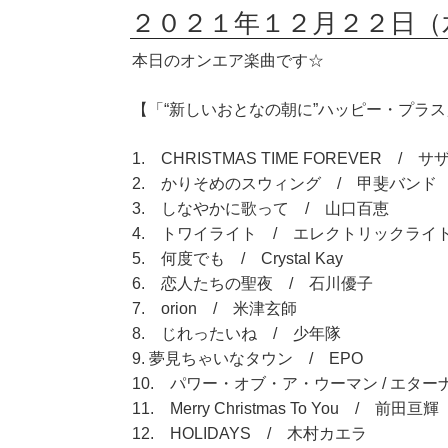
２０２１年１２月２２日（
本日のオンエア楽曲です☆
【「“新しいおとなの朝に”ハッピー・プラス」
1. CHRISTMAS TIME FOREVER 
2. かりそめのスウィング / 甲斐バンド
3. しなやかに歌って / 山口百恵
4. トワイライト / エレクトリックライ
5. 何度でも / Crystal Kay
6. 恋人たちの聖夜 / 石川優子
7. orion / 米津玄師
8. じれったいね / 少年隊
9. 夢見ちゃいなタウン / EPO
10. パワー・オブ・ア・ウーマン / エター
11. Merry Christmas To You / 前田亘輝
12. HOLIDAYS / 木村カエラ