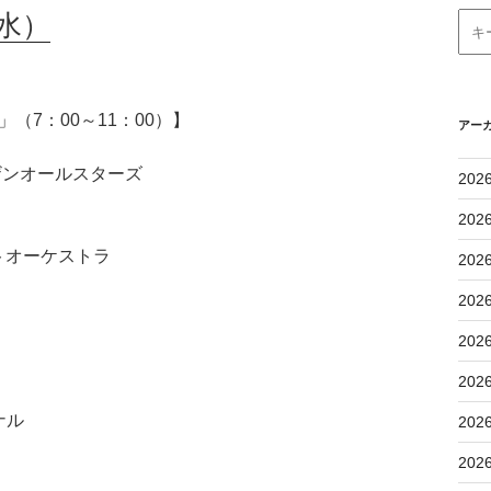
水）
（7：00～11：00）】
アー
/ サザンオールスターズ
202
202
トオーケストラ
202
202
202
202
ナル
202
202