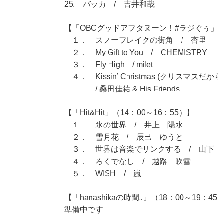
25. バッカ / 吉井和哉
【「OBCグッドアフタヌーン！#ラジぐぅ」（
１． スノーフレイクの街角 / 杏里
２． My Gift to You / CHEMISTRY
３． Fly High / milet
４． Kissin’ Christmas (クリスマス
/ 桑田佳祐 & His Friends
【「Hit&Hit」（14：00～16：55）】
１． 氷の世界 / 井上 陽水
２． 雪月花 / 辰巳 ゆうと
３． 世界は音楽でリンクする / 山下
４． ろくでなし / 越路 吹雪
５． WISH / 嵐
【「hanashikaの時間｡」（18：00～19：4
準備中です