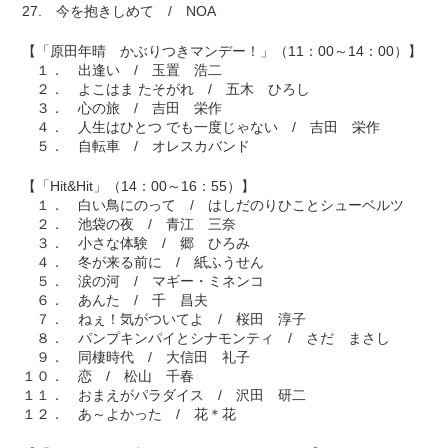
27. 今を抱きしめて / NOA
【「原田年晴 かぶりつきマンデー！」（11：00～14：00）】
１． 出逢い / 玉置 浩二
２． よこはま たそがれ / 五木 ひろし
３． 心の旅 / 吉田 栄作
４． 人生はひとつ でも一度じゃない / 吉田 栄作
５． 自転車 / オレスカバンド
【「Hit&Hit」（14：00～16：55）】
１． 白い鳥にのって / はしだのりひことシューベルツ
２． 池袋の夜 / 青江 三奈
３． 小さな体験 / 郷 ひろみ
４． 冬が来る前に / 紙ふうせん
５． 涙の河 / マギー・ミネンコ
６． あんた / 千 昌夫
７． ねぇ！気がついてよ / 桜田 淳子
８． パンプキンパイとシナモンティ / さだ まさし
９． 同棲時代 / 大信田 礼子
１０． 恋 / 松山 千春
１１． おまえがパラダイス / 沢田 研二
１２． あ～よかった / 花＊花