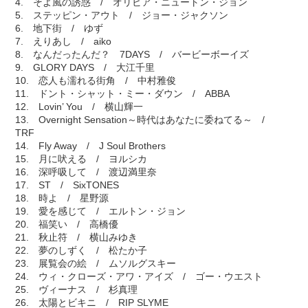
4. そよ風の誘惑 / オリビア・ニュートン・ジョン
5. ステッピン・アウト / ジョー・ジャクソン
6. 地下街 / ゆず
7. えりあし / aiko
8. なんだったんだ？ 7DAYS / バービーボーイズ
9. GLORY DAYS / 大江千里
10. 恋人も濡れる街角 / 中村雅俊
11. ドント・シャット・ミー・ダウン / ABBA
12. Lovin’ You / 横山輝一
13. Overnight Sensation～時代はあなたに委ねてる～ /
TRF
14. Fly Away / J Soul Brothers
15. 月に吠える / ヨルシカ
16. 深呼吸して / 渡辺満里奈
17. ST / SixTONES
18. 時よ / 星野源
19. 愛を感じて / エルトン・ジョン
20. 福笑い / 高橋優
21. 秋止符 / 横山みゆき
22. 夢のしずく / 松たか子
23. 展覧会の絵 / ムソルグスキー
24. ウィ・クローズ・アワ・アイズ / ゴー・ウエスト
25. ヴィーナス / 杉真理
26. 太陽とビキニ / RIP SLYME