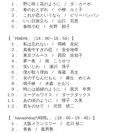
１． 野に咲く花のように / ダ・カーポ
２． 春のおとずれ / 小柳 ルミ子
３． これが恋というなら / ビリーバンバン
４． いい日旅立ち / 山口 百恵
５． 春咲小紅 / 矢野 顕子
【「Hit&Hit」（14：00～16：55）】
１． 私は忘れない / 岡崎 友紀
２． 真夜中すぎの恋 / 安全地帯
３． 東京ブルース / 西田 佐知子
４． 夢一夜 / 南 こうせつ
５． 笑いじわ / 瀬川 瑛子
６． 僕が歌う理由 / 海蔵 亮太
７． 女の子なんだもん / 麻丘 めぐみ
８． 鳴子峡 / 水森 かおり
９． 時には娼婦のように / 黒沢 年男
１０． エーデルワイス / ダークダックス
１１． あの頃のように / 障子 久美
１２． 君をのせて / 沢田 研二
【「hanashikaの時間｡」（18：00～19：45）】
１． 大阪メランコリー / 北川 裕二
２． 青春 / 風男塾