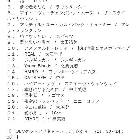
４． 猫 / DISH//
５． 夢で逢えたら / ラッツ＆スター
６． マイ・エヴァ・チェンジング・ムーズ / ザ・スタイ
ル・カウンシル
７． アンティル・ユー・カム・バック・トゥ・ミー / アレ
サ・フランクリン
８． 猫になりたい / スピッツ
９． 君と歩いた青春 / 太田裕美
１０． アスファルト・レディ / 杉山清貴＆オメガトライブ
１１． REAL / 大江千里
１２． ジンギスカン / ジンギスカン
１３． Young Bloods / 佐野元春
１４． HAPPY / ファレル・ウィリアムス
１５． CAT'S EYE / 杏里
１６． ハイアー・ラヴ / スティーヴ・ウィンウッド
１７． 幸せになるために / 中山美穂
１８． 猫中毒 / テゴマス
１９． 夜空のトランペット / ニニ・ロッソ
２０． ネコに風船 / 大塚愛
２１． 愛ゆえに / 10cc
２２． STARS / 中島美嘉
【「OBCグッドアフタヌーン！#ラジぐぅ」（11：30～14：
00）】