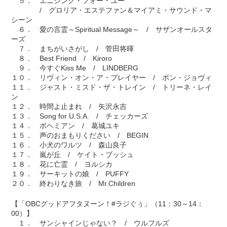
５． エニシング・フォー・ユー
/ グロリア・エステファン＆マイアミ・サウンド・マ
シーン
６． 愛の言霊～Spiritual Message～ / サザンオールスタ
ーズ
７． まちがいさがし / 菅田将暉
８． Best Friend / Kiroro
９． 今すぐKiss Me / LINDBERG
１０． リヴィン・オン・ア・プレイヤー / ボン・ジョヴィ
１１． ジャスト・ミスド・ザ・トレイン / トリーネ・レイ
ン
１２． 時間よ止まれ / 矢沢永吉
１３． Song for U.S.A. / チェッカーズ
１４． ボヘミアン / 葛城ユキ
１５． 声のおまもりください / BEGIN
１６． 小犬のワルツ / 森山良子
１７． 嵐が丘 / ケイト・ブッシュ
１８． 花に亡霊 / ヨルシカ
１９． サーキットの娘 / PUFFY
２０． 終わりなき旅 / Mr.Children
【「OBCグッドアフタヌーン！#ラジぐぅ」（11：30～14：
00）】
１． サンシャインじゃない？ / ウルフルズ