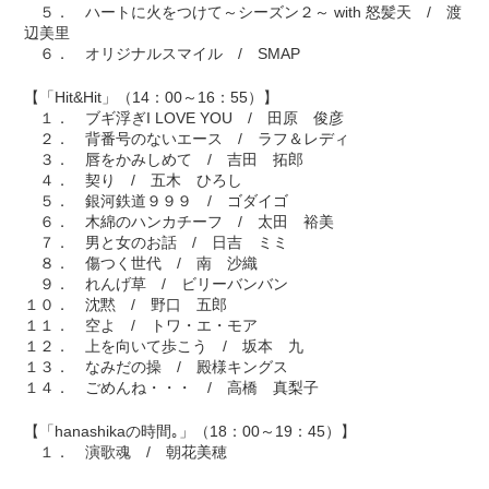
５． ハートに火をつけて～シーズン２～ with 怒髪天 / 渡
辺美里
６． オリジナルスマイル / SMAP
【「Hit&Hit」（14：00～16：55）】
１． ブギ浮ぎI LOVE YOU / 田原 俊彦
２． 背番号のないエース / ラフ＆レディ
３． 唇をかみしめて / 吉田 拓郎
４． 契り / 五木 ひろし
５． 銀河鉄道９９９ / ゴダイゴ
６． 木綿のハンカチーフ / 太田 裕美
７． 男と女のお話 / 日吉 ミミ
８． 傷つく世代 / 南 沙織
９． れんげ草 / ビリーバンバン
１０． 沈黙 / 野口 五郎
１１． 空よ / トワ・エ・モア
１２． 上を向いて歩こう / 坂本 九
１３． なみだの操 / 殿様キングス
１４． ごめんね・・・ / 高橋 真梨子
【「hanashikaの時間｡」（18：00～19：45）】
１． 演歌魂 / 朝花美穂