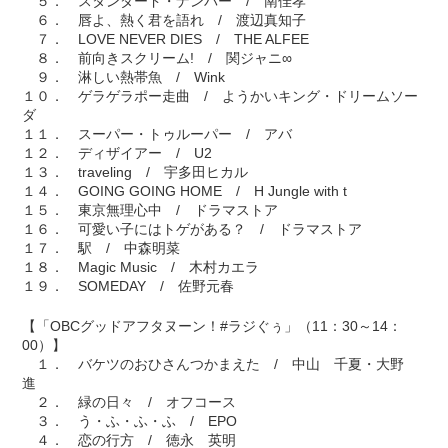
５． スタンダード・ナンバー / 南佳孝
６． 唇よ、熱く君を語れ / 渡辺真知子
７． LOVE NEVER DIES / THE ALFEE
８． 前向きスクリーム! / 関ジャニ∞
９． 淋しい熱帯魚 / Wink
１０． ゲラゲラポー走曲 / ようかいキング・ドリームソー
ダ
１１． スーパー・トゥルーパー / アバ
１２． ディザイアー / U2
１３． traveling / 宇多田ヒカル
１４． GOING GOING HOME / H Jungle with t
１５． 東京無理心中 / ドラマストア
１６． 可愛い子にはトゲがある？ / ドラマストア
１７． 駅 / 中森明菜
１８． Magic Music / 木村カエラ
１９． SOMEDAY / 佐野元春
【「OBCグッドアフタヌーン！#ラジぐぅ」（11：30～14：
00）】
１． バケツのおひさんつかまえた / 中山 千夏・大野
進
２． 緑の日々 / オフコース
３． う・ふ・ふ・ふ / EPO
４． 恋の行方 / 徳永 英明