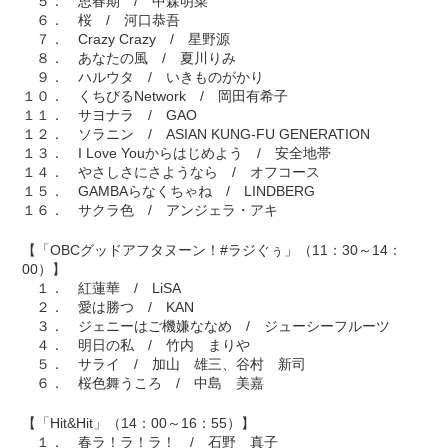
５． 思春期 / 中森明菜
６． 桜 / 河口恭吾
７． Crazy Crazy / 星野源
８． あなたの風 / 夏川りみ
９． ハルウタ / いきものがかり
１０． くちびるNetwork / 岡田有希子
１１． サヨナラ / GAO
１２． ソラニン / ASIAN KUNG-FU GENERATION
１３． I Love Youからはじめよう / 安全地帯
１４． やさしさにさようなら / オフコース
１５． GAMBAらなくちゃね / LINDBERG
１６． サクラ色 / アンジェラ・アキ
【「OBCグッドアフタヌーン！#ラジぐぅ」（11：30～14：
00）】
１． 紅蓮華 / LiSA
２． 愛は勝つ / KAN
３． ジェニーはご機嫌ななめ / ジューシーフルーツ
４． 明日の私 / 竹内 まりや
５． サライ / 加山 雄三、谷村 新司
６． 桜色舞うころ / 中島 美嘉
【「Hit&Hit」（14：00～16：55）】
１． 春ラ！ラ！ラ！ / 石野 真子