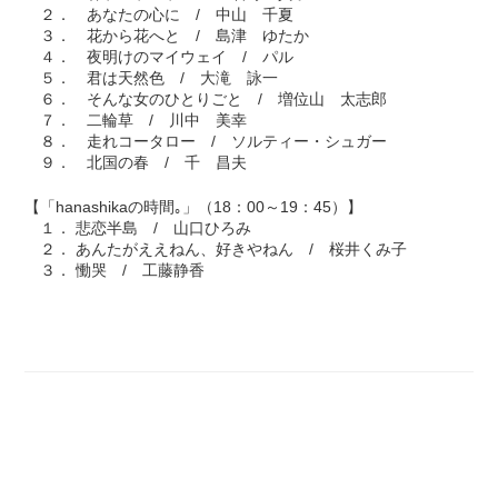
２． あなたの心に / 中山 千夏
３． 花から花へと / 島津 ゆたか
４． 夜明けのマイウェイ / パル
５． 君は天然色 / 大滝 詠一
６． そんな女のひとりごと / 増位山 太志郎
７． 二輪草 / 川中 美幸
８． 走れコータロー / ソルティー・シュガー
９． 北国の春 / 千 昌夫
【「hanashikaの時間｡」（18：00～19：45）】
１． 悲恋半島 / 山口ひろみ
２． あんたがええねん、好きやねん / 桜井くみ子
３． 慟哭 / 工藤静香