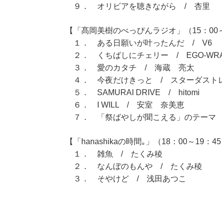
９． オリビアを聴きながら / 杏里
【「髙岡美樹のべっぴんラジオ」（15：00～
１． ある日願いが叶ったんだ / V6
２． くちばしにチェリー / EGO-WRAP
３． 愛のカタチ / 海蔵 亮太
４． 今夜だけきっと / スターダスト
５． SAMURAI DRIVE / hitomi
６． I WILL / 安室 奈美恵
７． 「祭ばやしが聞こえる」のテーマ 
【「hanashikaの時間｡」（18：00～19：4
１． 雑魚 / たくみ稜
２． なんぼのもんや / たくみ稜
３． そやけど / 浅田あつこ