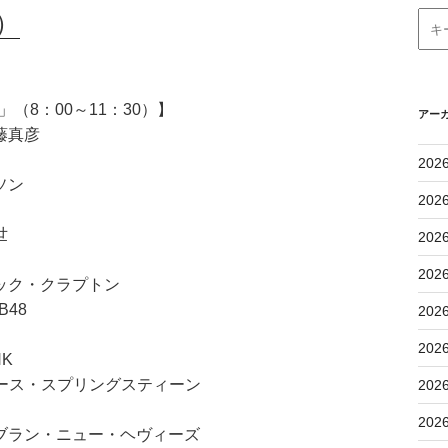
）
（8：00～11：30）】
アー
藤真彦
202
ソン
202
世
202
202
ック・クラプトン
48
202
202
NK
ルース・スプリングスティーン
202
202
ブラン・ニュー・ヘヴィーズ