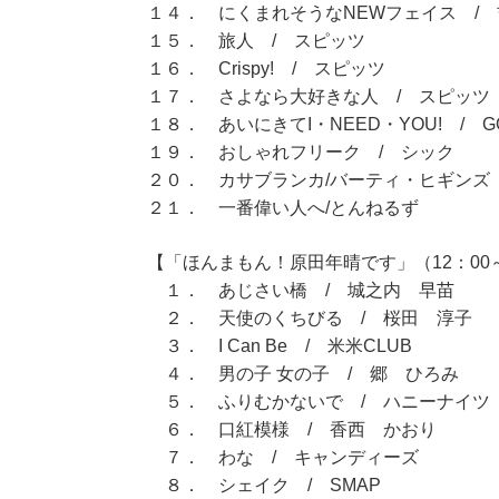
１４． にくまれそうなNEWフェイス /
１５． 旅人 / スピッツ
１６． Crispy! / スピッツ
１７． さよなら大好きな人 / スピッツ
１８． あいにきてI・NEED・YOU! / GO
１９． おしゃれフリーク / シック
２０． カサブランカ/バーティ・ヒギンズ
２１． 一番偉い人へ/とんねるず
【「ほんまもん！原田年晴です」（12：00～
１． あじさい橋 / 城之内 早苗
２． 天使のくちびる / 桜田 淳子
３． I Can Be / 米米CLUB
４． 男の子 女の子 / 郷 ひろみ
５． ふりむかないで / ハニーナイツ
６． 口紅模様 / 香西 かおり
７． わな / キャンディーズ
８． シェイク / SMAP