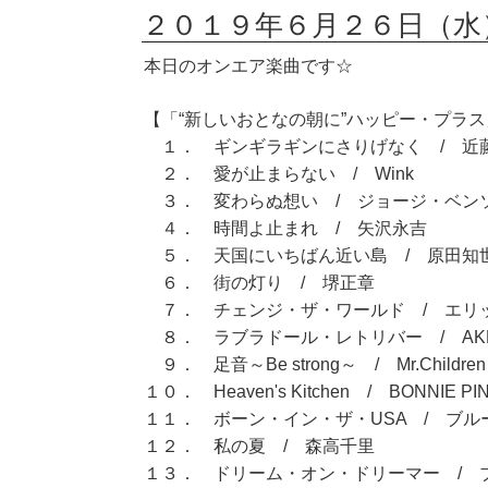
２０１９年６月２６日（水
本日のオンエア楽曲です☆
【「“新しいおとなの朝に”ハッピー・プラス」
１． ギンギラギンにさりげなく / 近
２． 愛が止まらない / Wink
３． 変わらぬ想い / ジョージ・ベン
４． 時間よ止まれ / 矢沢永吉
５． 天国にいちばん近い島 / 原田知
６． 街の灯り / 堺正章
７． チェンジ・ザ・ワールド / エリ
８． ラブラドール・レトリバー / AKB
９． 足音～Be strong～ / Mr.Children
１０． Heaven's Kitchen / BONNIE PI
１１． ボーン・イン・ザ・USA / ブ
１２． 私の夏 / 森高千里
１３． ドリーム・オン・ドリーマー / 