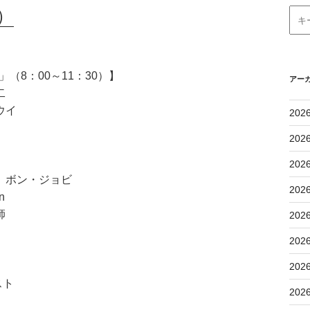
）
（8：00～11：30）】
アー
二
ウイ
202
202
202
 ボン・ジョビ
202
n
師
202
202
202
スト
202