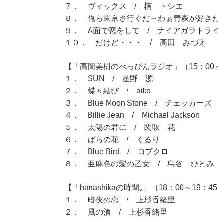
７． ヴィックス / 楠 トシエ
８． 俺ら東京さ行ぐだ～わぁ青森が好きだv
９． A面で恋をして / ナイアガラトラ
１０． だけど・・・ / 高田 みづえ
【「髙岡美樹のべっぴんラジオ」（15：00～
１． SUN / 星野 源
２． 蝶々結び / aiko
３． Blue Moon Stone / チェッカーズ
４． Billie Jean / Michael Jackson
５． 太陽の君に / 関取 花
６． ばらの花 / くるり
７． Blue Bird / コブクロ
８． 亜麻色の髪の乙女 / 島谷 ひとみ
【「hanashikaの時間｡」（18：00～19：4
１． 暗夜の恋 / 上杉香緒里
２． 風の酒 / 上杉香緒里