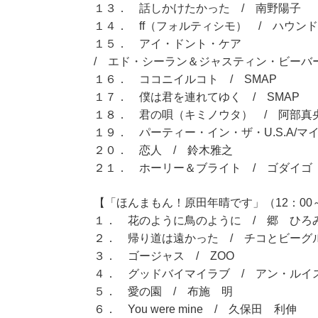
１３． 話しかけたかった / 南野陽子
１４． ff（フォルティシモ） / ハウン
１５． アイ・ドント・ケア
/ エド・シーラン＆ジャスティン・ビーバ
１６． ココニイルコト / SMAP
１７． 僕は君を連れてゆく / SMAP
１８． 君の唄（キミノウタ） / 阿部真
１９． パーティー・イン・ザ・U.S.A/マ
２０． 恋人 / 鈴木雅之
２１． ホーリー＆ブライト / ゴダイゴ
【「ほんまもん！原田年晴です」（12：00～
１． 花のように鳥のように / 郷 ひろ
２． 帰り道は遠かった / チコとビーグ
３． ゴージャス / ZOO
４． グッドバイマイラブ / アン・ルイ
５． 愛の園 / 布施 明
６． You were mine / 久保田 利伸