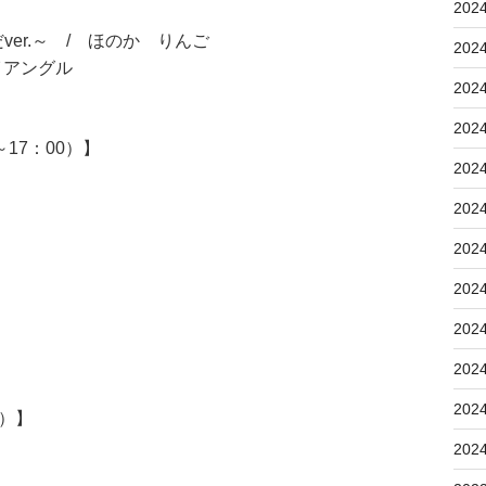
202
er.～ / ほのか りんご
202
イアングル
202
202
17：00）】
202
202
202
202
202
202
202
5）】
202