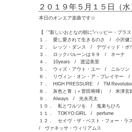
２０１９年５月１５日（水
本日のオンエア楽曲です☆
【「“新しいおとなの朝に”ハッピー・プラス」
１． 愛し愛されて生きるのさ / 小沢健
２． レッツ・ダンス / デヴィッド・ボ
３． ロックバルーンは９９ / ネーナ
４． 10years / 渡辺美里
５． ウィズ・アウト・ユー / ニルソン
６． リヴィン・オン・ア・プレイヤー /
７． HIGH PRESSURE / TM Revolutio
８． 灰色と青（＋菅田将暉） / 米津玄
９． Always / 光永亮太
１０． 私とワルツを / 鬼束ちひろ
１１． TOKYO GIRL / perfume
１２． セイヴ・ザ・ベスト・フォー・ラ
/ ヴァネッサ・ウィリアムス