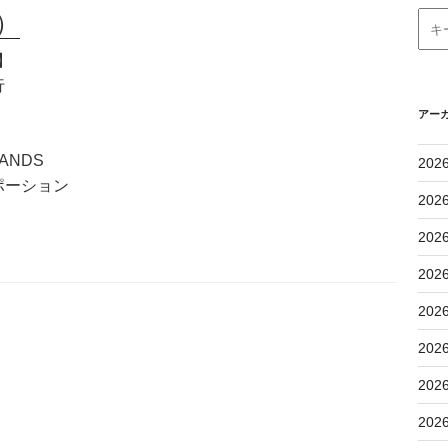
）
】
行
アー
ANDS
202
ポーション
202
202
202
202
202
202
202