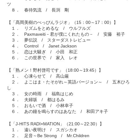
ツ
８． 春待気流 / 長渕 剛
【「髙岡美樹のべっぴんラジオ」（15：00～17：00）】
１． リズムをとめるな / ウルフルズ
２． Paxmaveiti－君が僕にくれたもの－ / 安藤 裕子
３． 夢伝説 / スターダストレビュー
４． Control / Janet Jackson
５． 恋は大騒ぎ / 小田 和正
６． この世界で / 家入 レオ
【「熟メン！野村啓司です」（18:00～19:45）】
１． 心凍らせて / 高山厳
２． よこはま・たそがれ～英語バージョン～ / 五木ひろ
し
３． 女の時雨 / 福島はじめ
４． 夫婦坂 / 都はるみ
５． おもいで酒 / 小林幸子
６． あの鐘を鳴らすのはあなた / 和田アキ子
【「J-HITS RADI×MATION」（21:00～22:30）】
１． 遠い夜明け / スガシカオ
２． 足音～Be Strong / Mr.Children