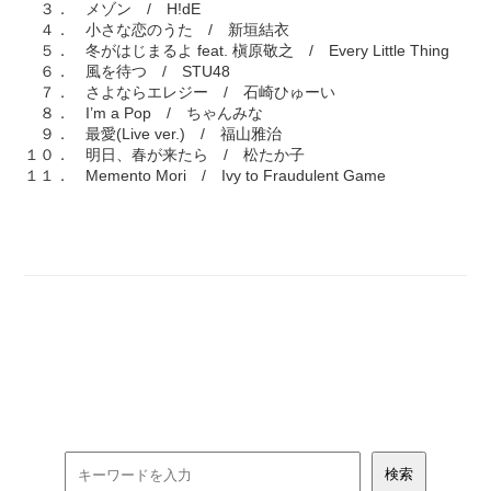
３． メゾン / H!dE
４． 小さな恋のうた / 新垣結衣
５． 冬がはじまるよ feat. 槇原敬之 / Every Little Thing
６． 風を待つ / STU48
７． さよならエレジー / 石崎ひゅーい
８． I’m a Pop / ちゃんみな
９． 最愛(Live ver.) / 福山雅治
１０． 明日、春が来たら / 松たか子
１１． Memento Mori / Ivy to Fraudulent Game