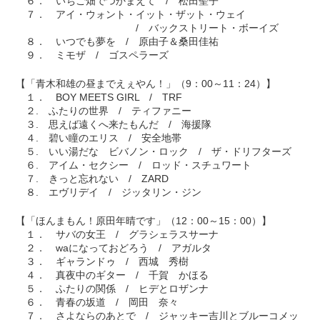
６． いちご畑でつかまえて / 松田聖子
７． アイ・ウォント・イット・ザット・ウェイ
/ バックストリート・ボーイズ
８． いつでも夢を / 原由子＆桑田佳祐
９． ミモザ / ゴスペラーズ
【「青木和雄の昼までえぇやん！」（9：00～11：24）】
１． BOY MEETS GIRL / TRF
２. ふたりの世界 / ティファニー
３. 思えば遠くへ来たもんだ / 海援隊
４. 碧い瞳のエリス / 安全地帯
５. いい湯だな ビバノン・ロック / ザ・ドリフターズ
６. アイム・セクシー / ロッド・スチュワート
７. きっと忘れない / ZARD
８. エヴリデイ / ジッタリン・ジン
【「ほんまもん！原田年晴です」（12：00～15：00）】
１． サバの女王 / グラシェラスサーナ
２． waになっておどろう / アガルタ
３． ギャランドゥ / 西城 秀樹
４． 真夜中のギター / 千賀 かほる
５． ふたりの関係 / ヒデとロザンナ
６． 青春の坂道 / 岡田 奈々
７． さよならのあとで / ジャッキー吉川とブルーコメッ