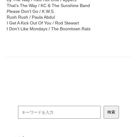
That’s The Way / KC & The Sunshine Band
Please Don’t Go / K.W.S.
Rush Rush / Paula Abdul
I Get A Kick Out Of You / Rod Stewart
I Don’t Like Mondays / The Boomtown Rats