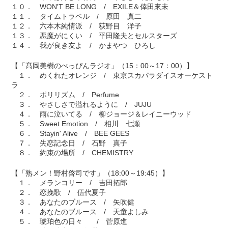
１０． WON'T BE LONG / EXILE＆倖田來未
１１． タイムトラベル / 原田 真二
１２． 六本木純情派 / 荻野目 洋子
１３． 悪魔がにくい / 平田隆夫とセルスターズ
１４． 我が良き友よ / かまやつ ひろし
【「髙岡美樹のべっぴんラジオ」（15：00～17：00）】
１． めくれたオレンジ / 東京スカパラダイスオーケスト
ラ
２． ポリリズム / Perfume
３． やさしさで溢れるように / JUJU
４． 雨に泣いてる / 柳ジョージ＆レイニーウッド
５． Sweet Emotion / 相川 七瀬
６． Stayin' Alive / BEE GEES
７． 失恋記念日 / 石野 真子
８． 約束の場所 / CHEMISTRY
【「熟メン！野村啓司です」（18:00～19:45）】
１． メランコリー / 吉田拓郎
２． 恋挽歌 / 伍代夏子
３． あなたのブルース / 矢吹健
４． あなたのブルース / 天童よしみ
５． 琥珀色の日々 / 菅原進