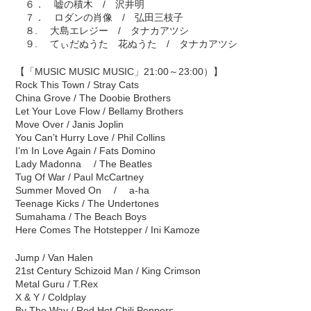
６． 嘘の積木 / 沢井明
７． ロダンの肖像 / 弘田三枝子
８. 大島エレジー / タナカアツシ
９. てぃだぬうた 花ぬうた / タナカアツシ
【「MUSIC MUSIC MUSIC」21:00～23:00）】
Rock This Town / Stray Cats
China Grove / The Doobie Brothers
Let Your Love Flow / Bellamy Brothers
Move Over / Janis Joplin
You Can’t Hurry Love / Phil Collins
I’m In Love Again / Fats Domino
Lady Madonna / The Beatles
Tug Of War / Paul McCartney
Summer Moved On / a-ha
Teenage Kicks / The Undertones
Sumahama / The Beach Boys
Here Comes The Hotstepper / Ini Kamoze
Jump / Van Halen
21st Century Schizoid Man / King Crimson
Metal Guru / T.Rex
X & Y / Coldplay
By The Way / Red Hot Chili Peppers