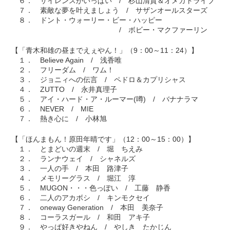
６． サイレンスがいっぱい / 杉山清貴＆オメガトライブ
７． 素敵な夢を叶えましょう / サザンオールスターズ
８． ドント・ウォーリー・ビー・ハッピー
/ ボビー・マクファーリン
【「青木和雄の昼までえぇやん！」（9：00～11：24）】
１． Believe Again / 浅香唯
２． フリーダム / ワム！
３． ジョニィへの伝言 / ペドロ＆カプリシャス
４． ZUTTO / 永井真理子
５． アイ・ハード・ア・ルーマー(噂) / バナナラマ
６． NEVER / MIE
７． 熱き心に / 小林旭
【「ほんまもん！原田年晴です」（12：00～15：00）】
１． とまどいの週末 / 堀 ちえみ
２． ランナウェイ / シャネルズ
３． 一人の手 / 本田 路津子
４． メモリーグラス / 堀江 淳
５． MUGON・・・色っぽい / 工藤 静香
６． 二人のアカボシ / キンモクセイ
７． oneway Generation / 本田 美奈子
８． コーラスガール / 和田 アキ子
９． やっぱ好きやねん / やしき たかじん