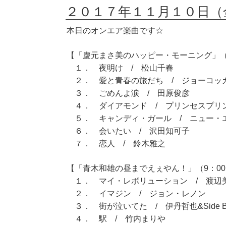
２０１７年１１月１０日（
本日のオンエア楽曲です☆
【「慶元まさ美のハッピー・モーニング」（7
１． 夜明け / 松山千春
２． 愛と青春の旅だち / ジョーコッ
３． ごめんよ涙 / 田原俊彦
４． ダイアモンド / プリンセスプリ
５． キャンディ・ガール / ニュー・
６． 会いたい / 沢田知可子
７． 恋人 / 鈴木雅之
【「青木和雄の昼までえぇやん！」（9：00～
１． マイ・レボリューション / 渡辺
２． イマジン / ジョン・レノン
３． 街が泣いてた / 伊丹哲也&Side By 
４． 駅 / 竹内まりや