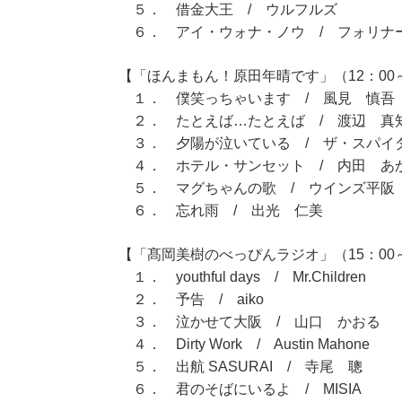
５． 借金大王 / ウルフルズ
６． アイ・ウォナ・ノウ / フォリナ
【「ほんまもん！原田年晴です」（12：00～
１． 僕笑っちゃいます / 風見 慎吾
２． たとえば…たとえば / 渡辺 真
３． 夕陽が泣いている / ザ・スパイ
４． ホテル・サンセット / 内田 あ
５． マグちゃんの歌 / ウインズ平阪
６． 忘れ雨 / 出光 仁美
【「髙岡美樹のべっぴんラジオ」（15：00～
１． youthful days / Mr.Children
２． 予告 / aiko
３． 泣かせて大阪 / 山口 かおる
４． Dirty Work / Austin Mahone
５． 出航 SASURAI / 寺尾 聰
６． 君のそばにいるよ / MISIA