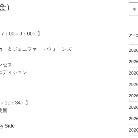
金）
：00～9：00）】
アー
カー＆ジェニファー・ウォーンズ
202
202
ンセス
エディション
202
202
202
11：34）】
202
美里
202
Side
202