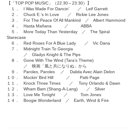
【「TOP POP MUSIC」（22:30～23:30）】
１． I Was Made For Dancin’ ／ Leif Garrett
２． Chuck E.’s In Love ／ Rickie Lee Jones
３． For The Peace Of All Mankind ／ Albert Hammond
４． Hasta Mañana ／ ABBA
５． More Today Than Yesterday ／ The Spiral
Starecase
６． Red Roses For A Blue Lady ／ Vic Dana
７． Midnight Train To Georgia
／ Gladys Knight & The Pips
８． Gone With The Wind (Tara’s Theme)
／ 映画「風と共になりぬ」から
９． Paroles, Paroles ／ Dalida Avec Alain Delon
１０． Mockin’ Bird Hill ／ Patti Page
１１． Knock Three Times ／ Tony Orlando & Dawn
１２． Wham Bam (Shang-A-Lang) ／ Silver
１３． Love Me Tonight ／ Tom Jones
１４． Boogie Wonderland ／ Earth, Wind & Fire