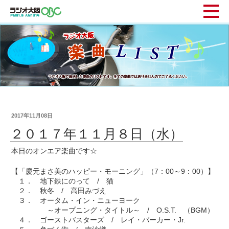
2017年11月08日
２０１７年１１月８日（水）
本日のオンエア楽曲です☆
【「慶元まさ美のハッピー・モーニング」（7：00～9：00）】
１． 地下鉄にのって / 猫
２． 秋冬 / 高田みづえ
３． オータム・イン・ニューヨーク
～オープニング・タイトル～ / O.S.T. （BGM）
４． ゴーストバスターズ / レイ・パーカー・Jr.