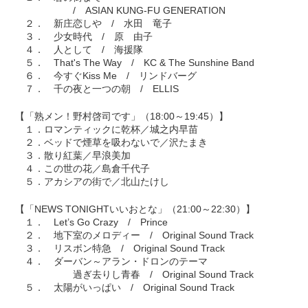
/ ASIAN KUNG-FU GENERATION
２． 新庄恋しや / 水田 竜子
３． 少女時代 / 原 由子
４． 人として / 海援隊
５． That's The Way / KC & The Sunshine Band
６． 今すぐKiss Me / リンドバーグ
７． 千の夜と一つの朝 / ELLIS
【「熟メン！野村啓司です」（18:00～19:45）】
１．ロマンティックに乾杯／城之内早苗
２．ベッドで煙草を吸わないで／沢たまき
３．散り紅葉／早浪美加
４．この世の花／島倉千代子
５．アカシアの街で／北山たけし
【「NEWS TONIGHTいいおとな」（21:00～22:30）】
１． Let’s Go Crazy / Prince
２． 地下室のメロディー / Original Sound Track
３． リスボン特急 / Original Sound Track
４． ダーバン～アラン・ドロンのテーマ
過ぎ去りし青春 / Original Sound Track
５． 太陽がいっぱい / Original Sound Track