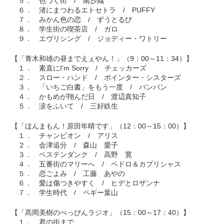
５． 色づく街 / 南沙織
６． 渚にまつわるエトセトラ / PUFFY
７． みかん色の恋 / ずうとるび
８． 学生街の喫茶店 / ガロ
９． エヴリシング / ジョディー・ワトリー
【「青木和雄の昼までえぇやん！」（9：00～11：34）】
１． 素直にI'm Sorry / チェッカーズ
２． スロー・ハンド / ポインター・シスターズ
３． 「いちご白書」をもう一度 / バンバン
４． かもめが翔んだ日 / 渡辺真知子
５． 涙をふいて / 三好鉄生
【「ほんまもん！原田年晴です」（12：00～15：00）】
１． チャンピオン / アリス
２． 会津追分 / 森山 愛子
３． ベステンダンク / 高野 寛
４． 五番街のマリーへ / ペドロ＆カプリシャス
５． 恋ごよみ / 工藤 あやの
６． 愛は傷つきやすく / ヒデとロザンナ
７． 学生時代 / ペギー葉山
【「髙岡美樹のべっぴんラジオ」（15：00～17：40）】
１． 君の街まで