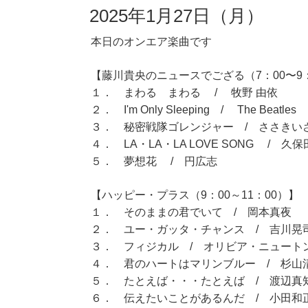
2025年1月27日（月）
本日のオンエア楽曲です
【藤川貴央のニュースでござる（7：00〜9
１． まわる まわる / 牧野 由依
２． I'm Only Sleeping / The Beatles
３． 秘密戦隊ゴレンジャー / ささきい
４． LA・LA・LA LOVE SONG / 久保
５． 夢想花 / 円広志
【ハッピー・プラス（9：00～11：00）】
１． そのままの君でいて / 岡本真夜
２． ユー・ガッタ・チャンス / 吉川晃
３． フィジカル / オリビア・ニュート
４． 君のハートはマリンブルー / 杉山
５． たとえば・・・たとえば / 渡辺真
６． 伝えたいことがあるんだ / 小田和