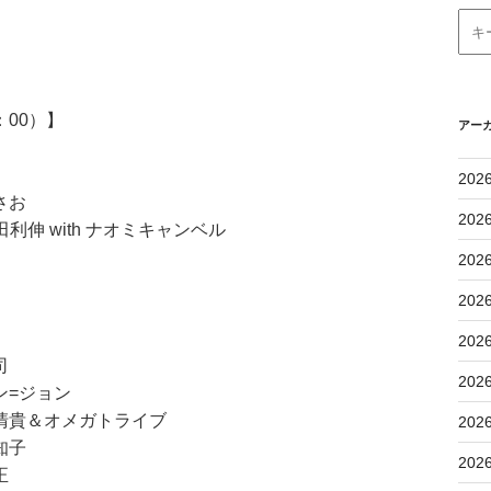
：00）】
アー
202
さお
202
田利伸 with ナオミキャンベル
202
202
202
司
202
ン=ジョン
清貴＆オメガトライブ
202
知子
202
正