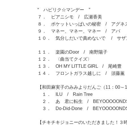
“ ハピリク☆マンデー ”
７． ピアニシモ / 広瀬香美
８． ポケットいっぱいの秘密 / アグネ
９． マネー、マネー、マネー / アバ
１０． 気分しだいで責めないで / サザ
１１． 楽園のDoor / 南野陽子
１２． 〈曲当てクイズ〉
１３． OH MY LITTLE GIRL / 尾崎豊
１４． フロントガラス越しに / 須藤薫
【和田麻実子のみみよりだんご（11：00～1
１． ILU / Rain Tree
２． あゝ君に転生 / BEYOOOOOND
３． Do-Did-Done / BEYOOOOOND
【チキチキジョニーのいただきました！３時間