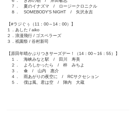
６． きみの朝 / 岸田敏志
７． 夏のイナズマ / ロージークロニクル
８． SOMEBODY'S NIGHT / 矢沢永吉
【#ラジぐぅ（11：00～14：00）】
１．あした / aiko
２．浪漫飛行 / ゴスペラーズ
３．祇園祭 / 谷村新司
【原田年晴かぶりつきサーズデー！（14：00～16：55）】
１． 海峡みなと駅 / 田川 寿美
２． よろしかったら / 梓 みちよ
３． 傘 / 山内 惠介
４． 雨あがりの夜空に / RCサクセション
５． 僕は風、君は空 / 陣内 大蔵