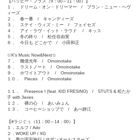
【ハッピー・プラス（9：00～11：00）】
１． ドリーム・オン・ドリーマー / ブラン・ニュー・ヘヴ
ィーズ
２． 春一番 / キャンディーズ
３． ステイ・ウィズ・ミー / フェイセズ
４． アイ・ラヴ・イット・ラウド / キッス
５． 冬の終り / 松任谷由実
６． 今日も どこかで / 小田和正
☆K's Music Now&Next☆
７． 幾億光年 / Omoinotake
８． ラストノート / Omoinotake
９． ホワイトアウト / Omoinotake
１０． Pieces / Omoinotake
１１． Presence I (feat. KID FRESINO) / STUTS & 松たか
子 with 3exes
１２． 裸の心 / あいみょん
１３． コーヒーショップで / あべ静江
【#ラジぐぅ（11：00～14：00）】
１．エルフ / Ado
２．WOKE UP / XG
３．夢の宇宙旅行 / サザンオールスターズ