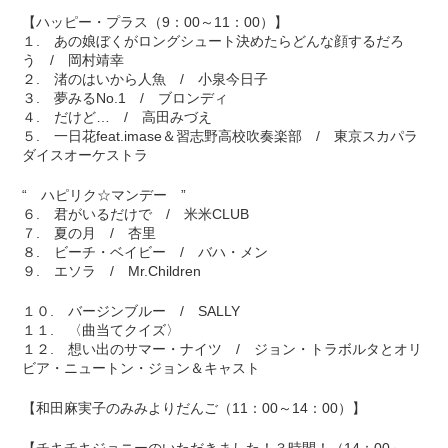
【ハッピー・プラス（9：00～11：00）】
１. あの娘ぼくがロングシュート決めたらどんな顔するだろ
う / 岡村靖幸
２. 渚のはいから人魚 / 小泉今日子
３. 夢みるNo.1 / ブロンディ
４. だけど… / 高田みづえ
５. 一日花feat.imase＆習志野高校吹奏楽部 / 東京スカパラ
ダイスオーケストラ
“ ハピリク☆マンデー ”
６. 君がいるだけで / 米米CLUB
７. 夏の月 / 杏里
８. ビーチ・ベイビー / バハ・メン
９. エソラ / Mr.Children
１０. バージンブルー / SALLY
１１. 〈曲当てクイズ〉
１２. 想い出のサマー・ナイツ / ジョン・トラボルタとオリ
ビア・ニュートン・ジョン＆キャスト
【和田麻実子のみみよりだんご（11：00～14：00）】