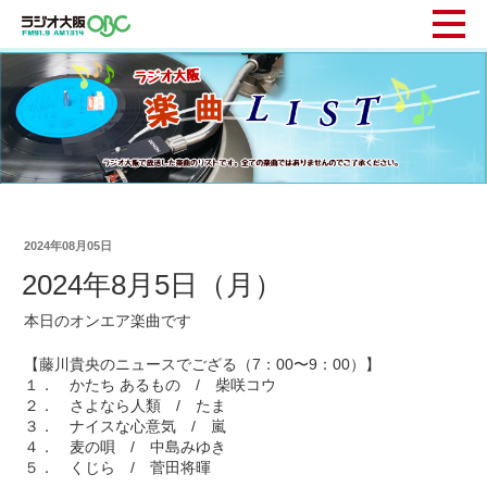
2024年08月05日
2024年8月5日（月）
本日のオンエア楽曲です
【藤川貴央のニュースでござる（7：00〜9：00）】
１． かたち あるもの / 柴咲コウ
２． さよなら人類 / たま
３． ナイスな心意気 / 嵐
４． 麦の唄 / 中島みゆき
５． くじら / 菅田将暉