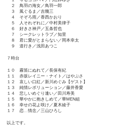
２ 鳥羽の海女／鳥羽一郎
３ 風ぐるま／吉幾三
４ そぞろ雨／香西かおり
５ 人それぞれに／中村美律子
６ 好きさ神戸／五条哲也
７ シークレットラブ／知里
８ 君に愛がとまらない／岡本幸太
９ 道行き／浅田あつこ
７時台
１０ 霧笛にぬれて／長保有紀
１１ 赤坂レイニー・ナイト／はやぶさ
１２ 哀しい口紅／新川めぐみ【ゲスト】
１３ 純情レボリューション／藤井香愛
１４ 悲しいめぐり逢い／田川寿美
１５ 華やかに抱きしめて／華MEN組
１６ 幸せの花よ咲け／夏木綾子
１７ 恋…情念／三山ひろし
以上です。