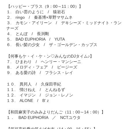
【ハッピー・プラス（9：00～11：00）】
１. 白い雲のように / 猿岩石
２. ringo / 秦基博×草野マサムネ
３. カモン・アイリーン / デキシーズ・ミッドナイト・ラン
ナーズ
４. とんぼ / 長渕剛
５. BAD EUPHORIA / YUTA
６. 長い髪の少女 / ザ・ゴールデン・カップス
【何事もケ・イ・ケ・ン♡みんなのDJタイム♪】
７. ひまわり / ヘンリー・マンシーニ
８. メロディ・フェア / ビージーズ
９. ある愛の詩 / フラシス・レイ
１０. 異邦人 / 久保田早紀
１１. 情けねえ / とんねるず
１２. イマジン / ジョン・レノン
１３. ALONE / B’ｚ
【和田麻実子のみみよりだんご（11：00～14：00）】
１． BAD EUPHORIA ／ NCTユウタ