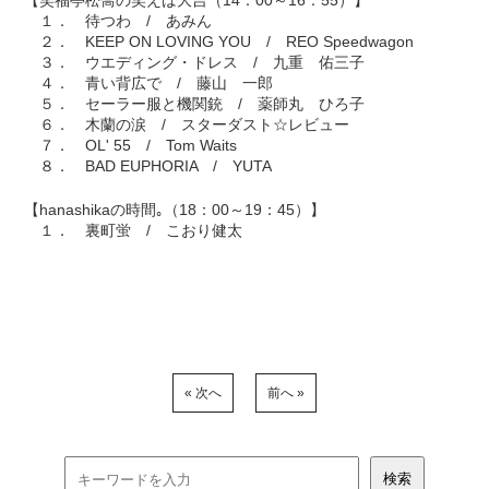
【笑福亭松喬の笑えば大吉（14：00～16：55）】
１． 待つわ / あみん
２． KEEP ON LOVING YOU / REO Speedwagon
３． ウエディング・ドレス / 九重 佑三子
４． 青い背広で / 藤山 一郎
５． セーラー服と機関銃 / 薬師丸 ひろ子
６． 木蘭の涙 / スターダスト☆レビュー
７． OL' 55 / Tom Waits
８． BAD EUPHORIA / YUTA
【hanashikaの時間｡（18：00～19：45）】
１． 裏町蛍 / こおり健太
« 次へ
前へ »