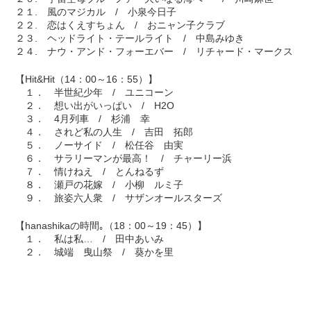
２１. 風のマジカル / 小泉今日子
２２. 恋はくえすちょん / おニャン子クラブ
２３. ヘッドライト・テールライト / 中島みゆき
２４. ナウ・アンド・フォーエバー / リチャード・マークス
【Hit&Hit（14：00～16：55）】
１． 半世紀少年 / ユニコーン
２． 想い出がいっぱい / H2O
３． 4月列車 / 杉浦 幸
４． されど私の人生 / 吉田 拓郎
５． ノーサイド / 松任谷 由実
６． サラリーマンが最高！ / チャーリー浜
７． 情けねえ / とんねるず
８． 瀬戸の花嫁 / 小柳 ルミ子
９． 旅姿六人衆 / サザンオールスターズ
【hanashikaの時間｡（18：00～19：45）】
１． 私は私… / 田中あいみ
２． 城端 曳山祭 / 葵かを里