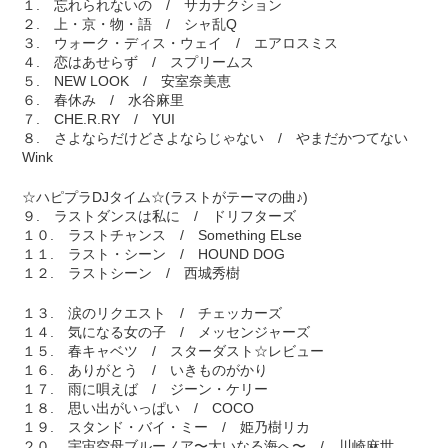
１. 忘れられないの / サカナクション
２. 上・京・物・語 / シャ乱Q
３. ウォーク・ディス・ウェイ / エアロスミス
４. 恋はあせらず / スプリームス
５. NEW LOOK / 安室奈美恵
６. 春休み / 水谷麻里
７. CHE.R.RY / YUI
８. さよならだけどさよならじゃない / やまだかつてない
Wink
☆ハピプラDJタイム☆(ラストがテーマの曲♪)
９. ラストダンスは私に / ドリフターズ
１０. ラストチャンス / Something ELse
１１. ラスト・シーン / HOUND DOG
１２. ラストシーン / 西城秀樹
１３. 涙のリクエスト / チェッカーズ
１４. 気になる女の子 / メッセンジャーズ
１５. 春キャベツ / スターダスト☆レビュー
１６. ありがとう / いきものがかり
１７. 雨に唄えば / ジーン・ケリー
１８. 思い出がいっぱい / COCO
１９. スタンド・バイ・ミー / 姫乃樹リカ
２０. 宇宙空母ブルーノア〜大いなる海へ〜 / 川崎麻世